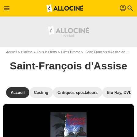
profil
menu
search
Accueil
Cinéma
Tous les films
Films Drame
Saint-François d'Assise de Michael Curtiz
Saint-François d'Assise
Accueil
Casting
Critiques spectateurs
Blu-Ray, DVD