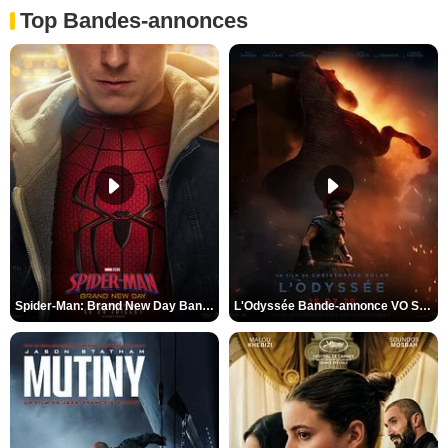
Top Bandes-annonces
Spider-Man: Brand New Day Bande-annonce VO STFR
L'Odyssée Bande-annonce VO STFR