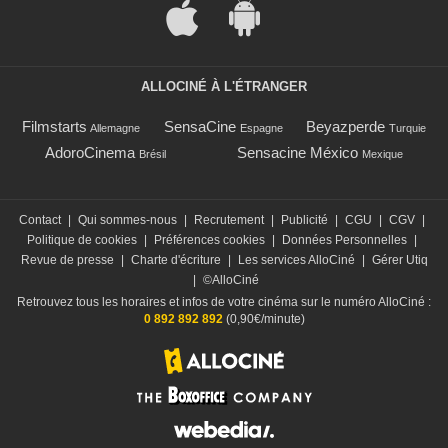
ALLOCINÉ À L'ÉTRANGER
Filmstarts
SensaCine
Beyazperde
Allemagne
Espagne
Turquie
AdoroCinema
Sensacine México
Brésil
Mexique
Contact
|
Qui sommes-nous
|
Recrutement
|
Publicité
|
CGU
|
CGV
|
Politique de cookies
|
Préférences cookies
|
Données Personnelles
|
Revue de presse
|
Charte d'écriture
|
Les services AlloCiné
|
Gérer Utiq
|
©AlloCiné
Retrouvez tous les horaires et infos de votre cinéma sur le numéro AlloCiné :
0 892 892 892
(0,90€/minute)