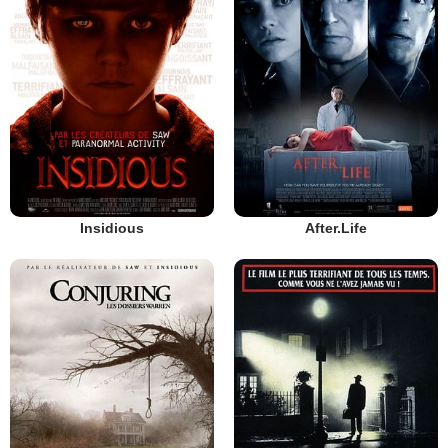
Insidious
After.Life