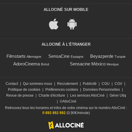
ALLOCINÉ SUR MOBILE
ALLOCINÉ À L'ÉTRANGER
Filmstarts
SensaCine
Beyazperde
Allemagne
Espagne
Turquie
AdoroCinema
Sensacine México
Brésil
Mexique
Contact
|
Qui sommes-nous
|
Recrutement
|
Publicité
|
CGU
|
CGV
|
Politique de cookies
|
Préférences cookies
|
Données Personnelles
|
Revue de presse
|
Charte d'écriture
|
Les services AlloCiné
|
Gérer Utiq
|
©AlloCiné
Retrouvez tous les horaires et infos de votre cinéma sur le numéro AlloCiné :
0 892 892 892
(0,90€/minute)