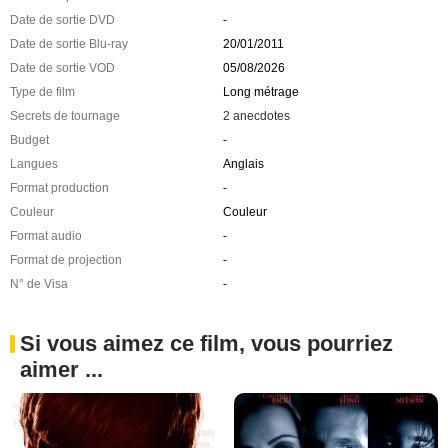
Date de sortie DVD
-
Date de sortie Blu-ray
20/01/2011
Date de sortie VOD
05/08/2026
Type de film
Long métrage
Secrets de tournage
2 anecdotes
Budget
-
Langues
Anglais
Format production
-
Couleur
Couleur
Format audio
-
Format de projection
-
N° de Visa
-
Si vous aimez ce film, vous pourriez
aimer ...