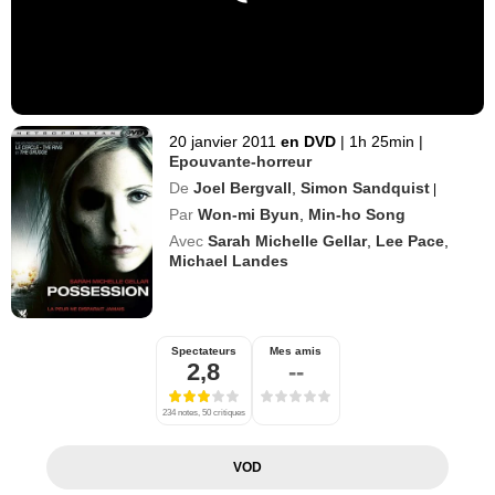
20 janvier 2011
en DVD
|
1h 25min
|
Epouvante-horreur
De
Joel Bergvall
,
Simon Sandquist
|
Par
Won-mi Byun
,
Min-ho Song
Avec
Sarah Michelle Gellar
,
Lee Pace
,
Michael Landes
Spectateurs
Mes amis
2,8
--
234 notes, 50 critiques
VOD