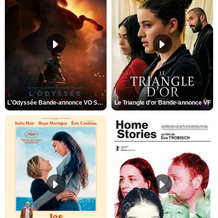
L'Odyssée Bande-annonce VO STFR
Le Triangle d'or Bande-annonce VF