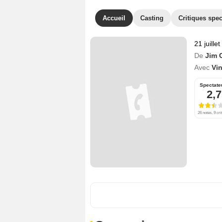
Accueil
Casting
Critiques spec
21 juille
De
Jim 
Avec
Vin
Spectate
2,7
26 notes, 9 cri