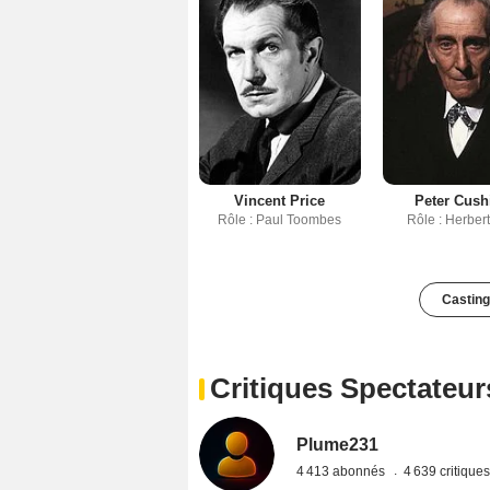
Vincent Price
Peter Cush
Rôle : Paul Toombes
Rôle : Herbert
Casting
Critiques Spectateur
Plume231
4 413 abonnés
4 639 critique