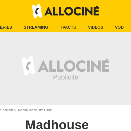
ÉRIES
STREAMING
TVACTU
VIDÉOS
VOD
e-horreur
Madhouse de Jim Clark
Madhouse