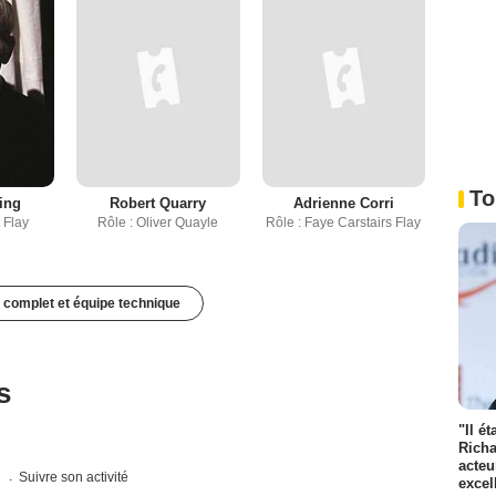
To
ing
Robert Quarry
Adrienne Corri
 Flay
Rôle : Oliver Quayle
Rôle : Faye Carstairs Flay
 complet et équipe technique
s
"Il é
Richa
acteu
s
Suivre son activité
excel