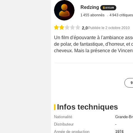
Redzing
1 455 abonnés
4 943 critique
2,0
Publiée le 2 octobre 2010
Un film d'épouvante à l'ambiance ass
de polar, de fantastique, d'horreur, et
cheveux. Mais la présence de Vincent
9
Infos techniques
Nationalité
Grande-Br
Distributeur
-
Année de production
1974