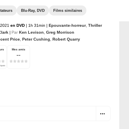
tateurs
Blu-Ray, DVD
Films similaires
t 2021
en DVD
|
1h 31min
|
Epouvante-horreur
,
Thriller
Clark
Par
Ken Levison
,
Greg Morrison
|
cent Price
,
Peter Cushing
,
Robert Quarry
urs
Mes amis
--
tiques