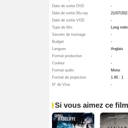
Date de sortie DVD
-
Date de sortie Blu-ray
21/07/202
Date de sortie VOD
-
Type de film
Long métr
Secrets de tournage
-
Budget
-
Langues
Anglais
Format production
-
Couleur
-
Format audio
Mono
Format de projection
1.85 : 1
N° de Visa
-
Si vous aimez ce film