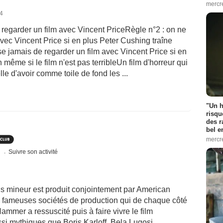
mercr
14
 regarder un film avec Vincent PriceRègle n°2 : on ne
avec Vincent Price si en plus Peter Cushing traîne
se jamais de regarder un film avec Vincent Price si en
 même si le film n'est pas terribleUn film d'horreur qui
lle d'avoir comme toile de fond les ...
"Un h
risqu
des r
bel 
mercr
s
Suivre son activité
s mineur est produit conjointement par American
ux fameuses sociétés de production qui de chaque côté
Hammer a ressuscité puis à faire vivre le film
si mythiques que Boris Karloff, Bela Lugosi,