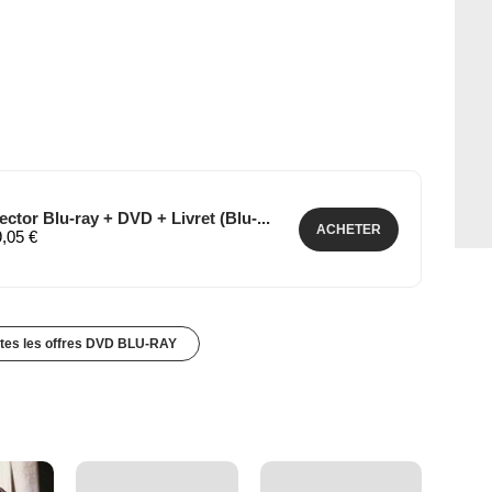
ctor Blu-ray + DVD + Livret (Blu-...
ACHETER
9,05 €
utes les offres DVD BLU-RAY