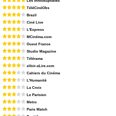
Les Inrockuptibles
TéléCinéObs
Brazil
Ciné Live
L'Express
MCinéma.com
Ouest France
Studio Magazine
Télérama
aVoir-aLire.com
Cahiers du Cinéma
L'Humanité
La Croix
Le Parisien
Metro
Paris Match