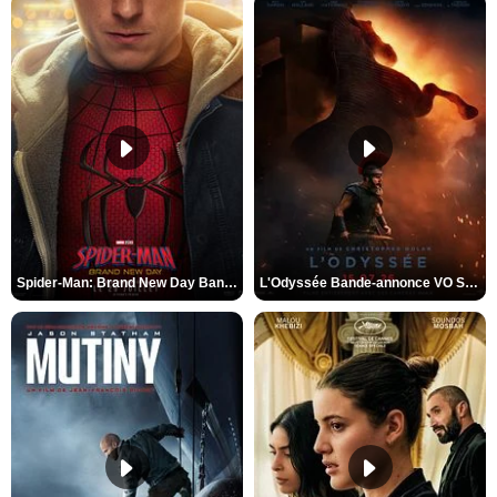
Spider-Man: Brand New Day Bande-annonce VO STFR
L'Odyssée Bande-annonce VO STFR