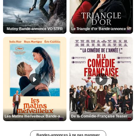
Mutiny Bande-annonce VO STFR
Le Triangle d'or Bande-annonce VF
Les Matins merveilleux Bande-annonce VF
De la Comédie-Française Teaser VF
Bandes-annonces à ne pas manquer