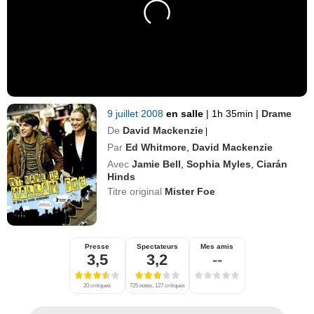
9 juillet 2008
en salle
|
1h 35min
|
Drame
De
David Mackenzie
|
Par
Ed Whitmore
,
David Mackenzie
Avec
Jamie Bell
,
Sophia Myles
,
Ciarán
Hinds
Titre original
Mister Foe
Presse
Spectateurs
Mes amis
3,5
3,2
--
20 critiques
725 notes, 127 critiques