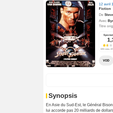
12 avril
Fiction
De
Stev
Avec
By
Titre ori
Spectat
1,
3281 notes, 227
VOD
Synopsis
En Asie du Sud-Est, le Général Bison
lui accorde pas 20 milliards de dolla