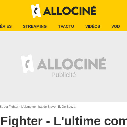
ÉRIES
STREAMING
TVACTU
VIDÉOS
VOD
Street Fighter - L'ultime combat de Steven E. De Souza
 Fighter - L'ultime co