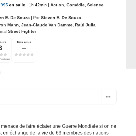
 1995
en salle
|
1h 42min
|
Action
,
Comédie
,
Science
en E. De Souza
Par
Steven E. De Souza
|
ron Mann
,
Jean-Claude Van Damme
,
Raúl Julia
ginal
Street Fighter
eurs
Mes amis
3
--
 critiques
 menace de faire éclater une Guerre Mondiale si on ne
rs, en échange de la vie de 63 membres des nations