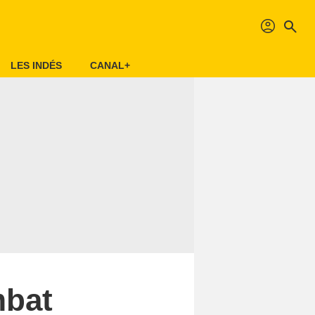
profil
search
LES INDÉS
CANAL+
mbat