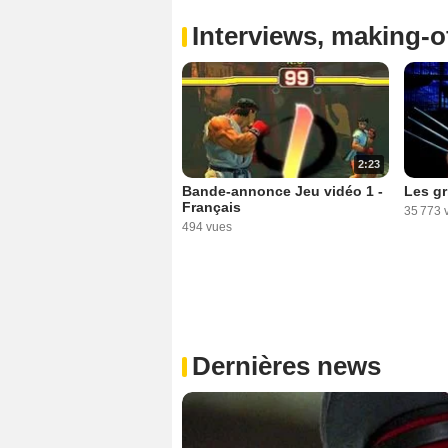
Interviews, making-of
2:23
Bande-annonce Jeu vidéo 1 -
Les gr
Français
35 773 
494 vues
Dernières news