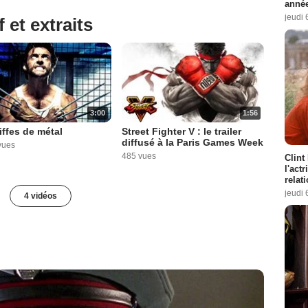
année
jeudi 
 et extraits
3:00
1:56
iffes de métal
Street Fighter V : le trailer
diffusé à la Paris Games Week
vues
485 vues
Clint
l'act
relat
jeudi 
4 vidéos