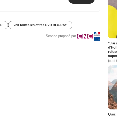
OD
Voir toutes les offres DVD BLU-RAY
Service proposé par
"J'ai
d'Hol
refus
super
jeudi 
Quiz 