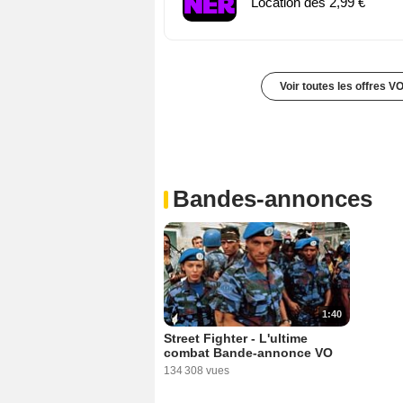
Location dès 2,99 €
Voir toutes les offres V
Bandes-annonces
1:40
Street Fighter - L'ultime
combat Bande-annonce VO
134 308 vues