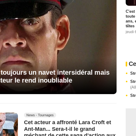
C'est
toute
ans, 
têtes
jeudi 
Ce
 toujours un navet intersidéral mais
Str
teur le rend inoubliable
Str
(Al
Str
News - Tournages
Cet acteur a affronté Lara Croft et
Ant-Man... Sera-t-il le grand
méchant de cette saga d'action aux