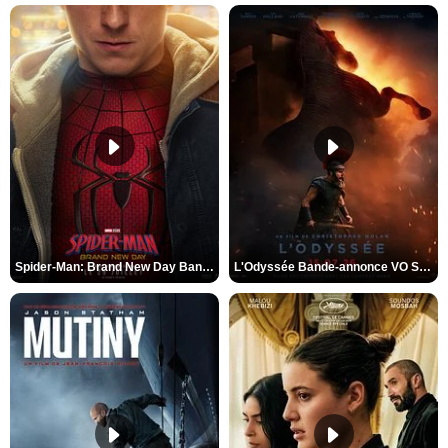
Spider-Man: Brand New Day Bande-annonce VO STFR
L'Odyssée Bande-annonce VO STFR