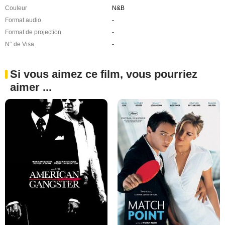
Couleur
N&B
Format audio
-
Format de projection
-
N° de Visa
-
Si vous aimez ce film, vous pourriez
aimer ...