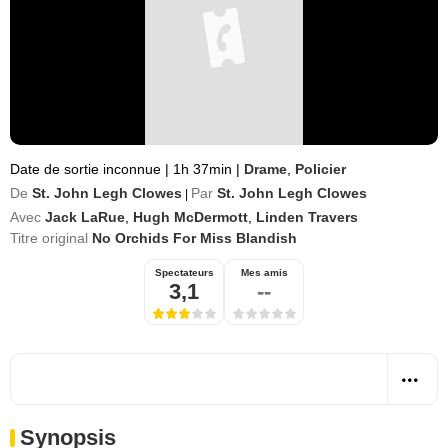
Date de sortie inconnue
|
1h 37min
|
Drame
,
Policier
De
St. John Legh Clowes
Par
St. John Legh Clowes
|
Avec
Jack LaRue
,
Hugh McDermott
,
Linden Travers
Titre original
No Orchids For Miss Blandish
Spectateurs
Mes amis
3,1
--
Synopsis