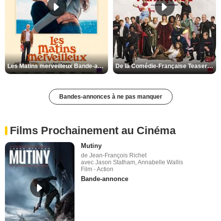
Les Matins merveilleux Bande-annonce VF
De la Comédie-Française Teaser VF
Bandes-annonces à ne pas manquer
Films Prochainement au Cinéma
Mutiny
de Jean-François Richet
avec Jason Statham, Annabelle Wallis
Film - Action
Bande-annonce