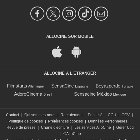
ALLOCINÉ SUR MOBILE
ALLOCINÉ À L'ÉTRANGER
Filmstarts
SensaCine
Beyazperde
Allemagne
Espagne
Turquie
AdoroCinema
Sensacine México
Brésil
Mexique
Contact
|
Qui sommes-nous
|
Recrutement
|
Publicité
|
CGU
|
CGV
|
Politique de cookies
|
Préférences cookies
|
Données Personnelles
|
Revue de presse
|
Charte d'écriture
|
Les services AlloCiné
|
Gérer Utiq
|
©AlloCiné