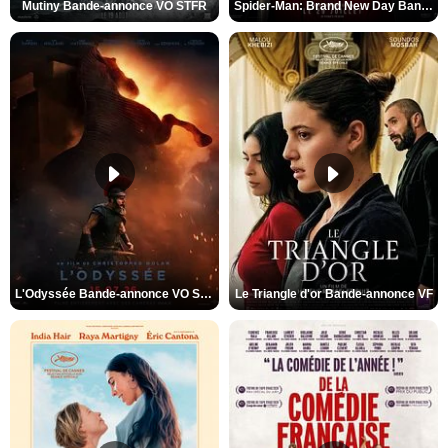
Mutiny Bande-annonce VO STFR
Spider-Man: Brand New Day Bande-annonce VO STFR
L'Odyssée Bande-annonce VO STFR
Le Triangle d'or Bande-annonce VF