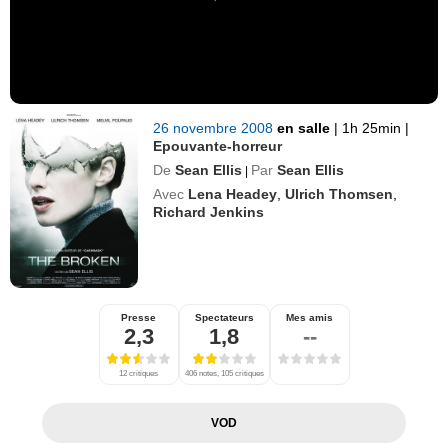
26 novembre 2008
en salle
|
1h 25min
|
Epouvante-horreur
De
Sean Ellis
Par
Sean Ellis
|
Avec
Lena Headey
,
Ulrich Thomsen
,
Richard Jenkins
Presse
Spectateurs
Mes amis
2,3
1,8
--
12 critiques
406 notes, 105 critiques
VOD