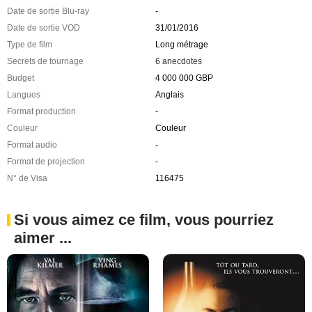
Date de sortie Blu-ray
-
Date de sortie VOD
31/01/2016
Type de film
Long métrage
Secrets de tournage
6 anecdotes
Budget
4 000 000 GBP
Langues
Anglais
Format production
-
Couleur
Couleur
Format audio
-
Format de projection
-
N° de Visa
116475
Si vous aimez ce film, vous pourriez
aimer ...