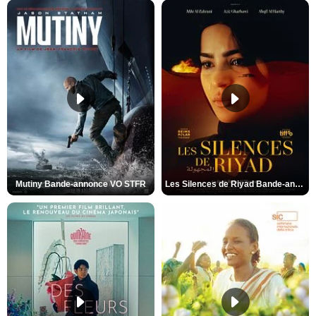
Mutiny Bande-annonce VO STFR
Les Silences de Riyad Bande-annonce VO STFR