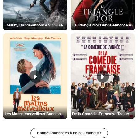
Mutiny Bande-annonce VO STFR
Le Triangle d'or Bande-annonce VF
Les Matins merveilleux Bande-annonce VF
De la Comédie-Française Teaser VF
Bandes-annonces à ne pas manquer