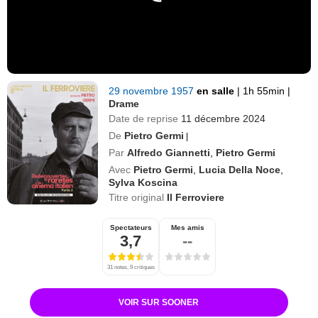
29 novembre 1957
en salle
|
1h 55min
|
Drame
Date de reprise
11 décembre 2024
De
Pietro Germi
|
Par
Alfredo Giannetti
,
Pietro Germi
Avec
Pietro Germi
,
Lucia Della Noce
,
Sylva Koscina
Titre original
Il Ferroviere
Spectateurs
Mes amis
3,7
--
31 notes, 9 critiques
VOIR SUR SOONER