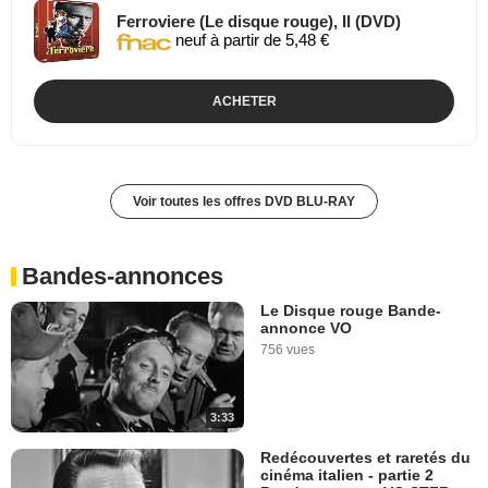
Ferroviere (Le disque rouge), Il (DVD)
neuf à partir de 5,48 €
ACHETER
Voir toutes les offres DVD BLU-RAY
Bandes-annonces
Le Disque rouge Bande-
annonce VO
756 vues
3:33
Redécouvertes et raretés du
cinéma italien - partie 2