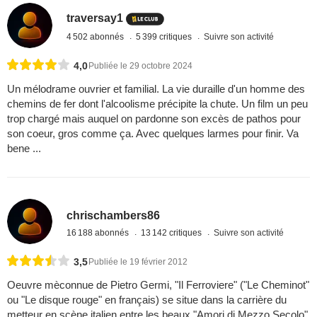
traversay1
4 502 abonnés
5 399 critiques
Suivre son activité
4,0
Publiée le 29 octobre 2024
Un mélodrame ouvrier et familial. La vie duraille d'un homme des
chemins de fer dont l'alcoolisme précipite la chute. Un film un peu
trop chargé mais auquel on pardonne son excès de pathos pour
son coeur, gros comme ça. Avec quelques larmes pour finir. Va
bene ...
chrischambers86
16 188 abonnés
13 142 critiques
Suivre son activité
3,5
Publiée le 19 février 2012
Oeuvre mèconnue de Pietro Germi, "Il Ferroviere" ("Le Cheminot"
ou "Le disque rouge" en français) se situe dans la carrière du
metteur en scène italien entre les beaux "Amori di Mezzo Secolo"