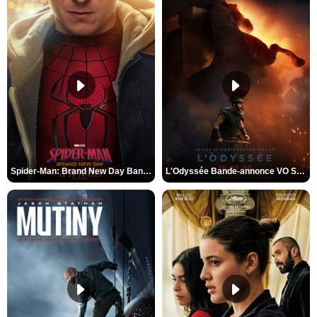
Spider-Man: Brand New Day Bande-annonce VO STFR
L'Odyssée Bande-annonce VO STFR