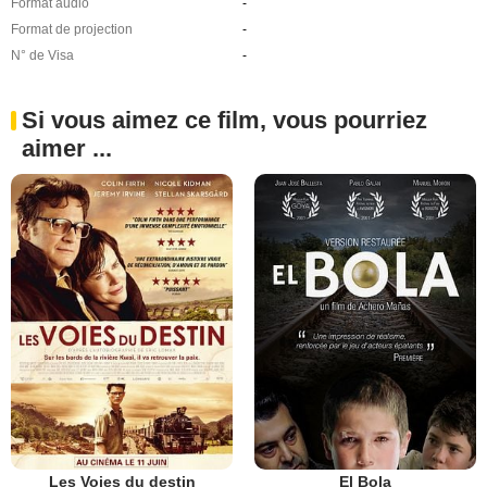
Format audio
-
Format de projection
-
N° de Visa
-
Si vous aimez ce film, vous pourriez
aimer ...
Les Voies du destin
El Bola