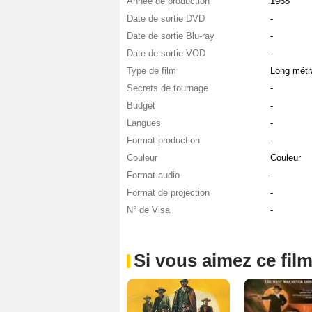
Année de production
1968
Date de sortie DVD
-
Date de sortie Blu-ray
-
Date de sortie VOD
-
Type de film
Long métr
Secrets de tournage
-
Budget
-
Langues
-
Format production
-
Couleur
Couleur
Format audio
-
Format de projection
-
N° de Visa
-
Si vous aimez ce film