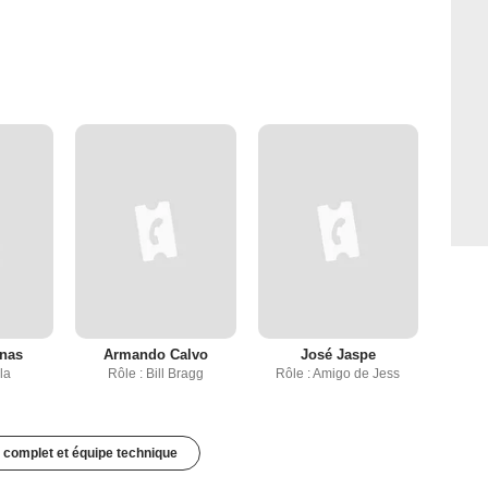
inas
Armando Calvo
José Jaspe
la
Rôle : Bill Bragg
Rôle : Amigo de Jess
 complet et équipe technique