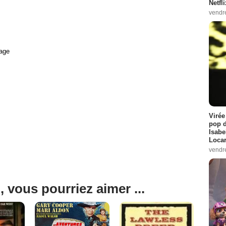
Netfl
vendr
age
Virée
pop d
Isabe
Loca
vendr
, vous pourriez aimer ...