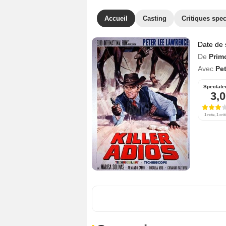
Accueil
Casting
Critiques spec
Date de 
De
Prim
Avec
Pe
Spectate
3,0
1 note, 1 crit