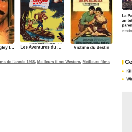
La Pa
ambit
paren
vendr
Les Aventures du capitaine Wyatt
Monsieur Quigley l'Australien
Victime du destin
Ce
ilms de l'année 1968
,
Meilleurs films Western
,
Meilleurs films
Kil
Wi