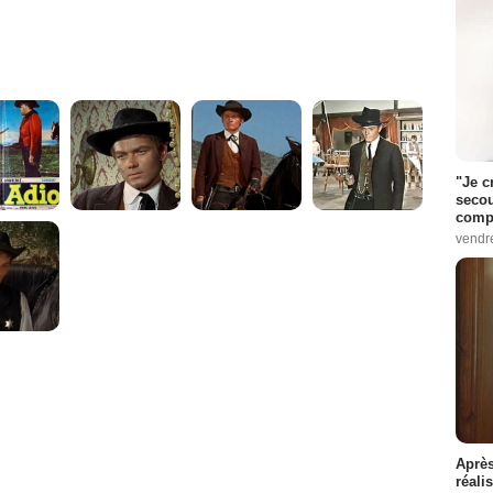
"Je c
secou
compo
vendr
Après
réali