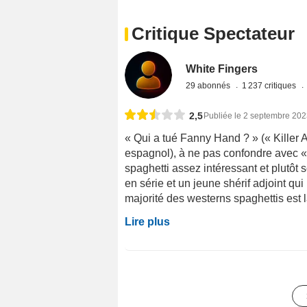
Critique Spectateur
White Fingers
29 abonnés
1 237 critiques
2,5
Publiée le 2 septembre 20
« Qui a tué Fanny Hand ? » (« Killer A
espagnol), à ne pas confondre avec «
spaghetti assez intéressant et plutôt 
en série et un jeune shérif adjoint q
majorité des westerns spaghettis est la
Lire plus