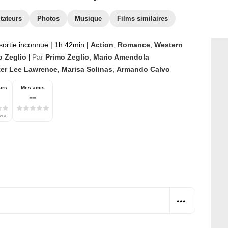
tateurs
Photos
Musique
Films similaires
sortie inconnue
|
1h 42min
|
Action
,
Romance
,
Western
o Zeglio
Par
Primo Zeglio
,
Mario Amendola
|
ter Lee Lawrence
,
Marisa Solinas
,
Armando Calvo
urs
Mes amis
--
ique