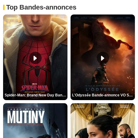
Top Bandes-annonces
Spider-Man: Brand New Day Bande-annonce VO STFR
L'Odyssée Bande-annonce VO STFR