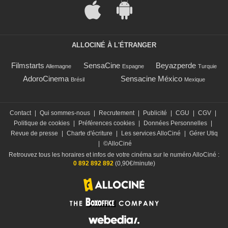
ALLOCINÉ À L'ÉTRANGER
Filmstarts
SensaCine
Beyazperde
Allemagne
Espagne
Turquie
AdoroCinema
Sensacine México
Brésil
Mexique
Contact
|
Qui sommes-nous
|
Recrutement
|
Publicité
|
CGU
|
CGV
|
Politique de cookies
|
Préférences cookies
|
Données Personnelles
|
Revue de presse
|
Charte d'écriture
|
Les services AlloCiné
|
Gérer Utiq
|
©AlloCiné
Retrouvez tous les horaires et infos de votre cinéma sur le numéro AlloCiné :
0 892 892 892
(0,90€/minute)