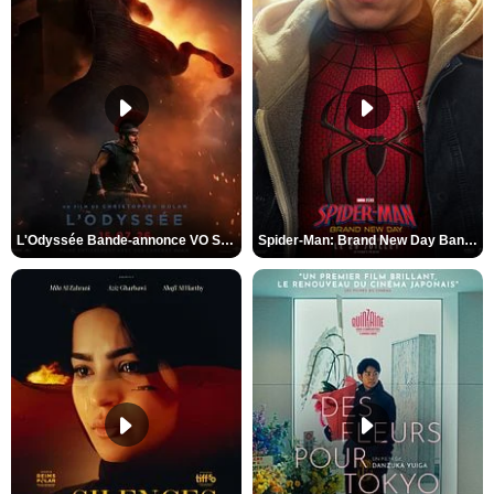
L'Odyssée Bande-annonce VO STFR
Spider-Man: Brand New Day Bande-annonce VO STFR