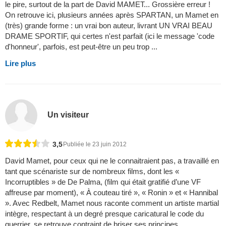
le pire, surtout de la part de David MAMET... Grossière erreur !
On retrouve ici, plusieurs années après SPARTAN, un Mamet en
(très) grande forme : un vrai bon auteur, livrant UN VRAI BEAU
DRAME SPORTIF, qui certes n'est parfait (ici le message 'code
d'honneur', parfois, est peut-être un peu trop ...
Lire plus
Un visiteur
3,5
Publiée le 23 juin 2012
David Mamet, pour ceux qui ne le connaitraient pas, a travaillé en
tant que scénariste sur de nombreux films, dont les «
Incorruptibles » de De Palma, (film qui était gratifié d’une VF
affreuse par moment), « À couteau tiré », « Ronin » et « Hannibal
». Avec Redbelt, Mamet nous raconte comment un artiste martial
intègre, respectant à un degré presque caricatural le code du
guerrier, se retrouve contraint de briser ses principes ...