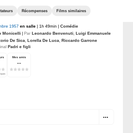
tateurs
Récompenses
Films similaires
mbre 1957
en salle
|
1h 49min
|
Comédie
o Monicelli
Par
Leonardo Benvenuti
,
Luigi Emmanuele
|
torio De Sica
,
Lorella De Luca
,
Riccardo Garrone
ginal
Padri e figli
urs
Mes amis
--
tiques