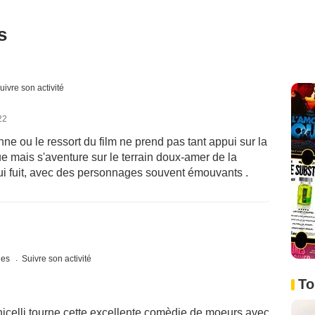
s
uivre son activité
22
nne ou le ressort du film ne prend pas tant appui sur la
ue mais s'aventure sur le terrain doux-amer de la
qui fuit, avec des personnages souvent émouvants .
ques
Suivre son activité
To
icelli tourne cette excellente comèdie de moeurs avec