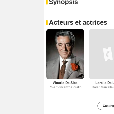
Synopsis
Acteurs et actrices
Vittorio De Sica
Lorella De 
Rôle : Vincenzo Corallo
Rôle : Marcella 
Casting