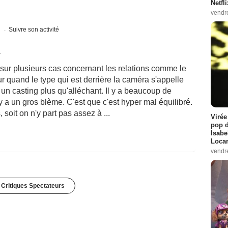
Netfl
vendr
s
Suivre son activité
1
sur plusieurs cas concernant les relations comme le
tour quand le type qui est derrière la caméra s'appelle
e un casting plus qu'alléchant. Il y a beaucoup de
y a un gros blème. C'est que c'est hyper mal équilibré.
 soit on n'y part pas assez à ...
Virée
pop d
Isabe
Loca
vendr
 Critiques Spectateurs