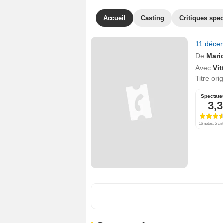
Accueil
Casting
Critiques spec
11 déce
De
Mari
Avec
Vit
Titre ori
Spectate
3,3
16 notes, 5 cri