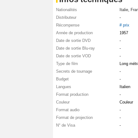
Nationalités
Italie
,
Fra
Distributeur
-
Récompense
# prix
Année de production
1957
Date de sortie DVD
-
Date de sortie Blu-ray
-
Date de sortie VOD
-
Type de film
Long métr
Secrets de tournage
-
Budget
-
Langues
Italien
Format production
-
Couleur
Couleur
Format audio
-
Format de projection
-
N° de Visa
-