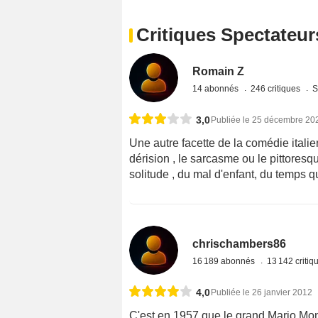
Critiques Spectateur
Romain Z
14 abonnés
246 critiques
S
3,0
Publiée le 25 décembre 20
Une autre facette de la comédie italie
dérision , le sarcasme ou le pittoresq
solitude , du mal d'enfant, du temps 
chrischambers86
16 189 abonnés
13 142 criti
4,0
Publiée le 26 janvier 2012
C'est en 1957 que le grand Mario Mon