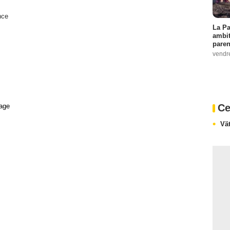
nce
La Pa
ambit
paren
vendr
Ce
age
Vä