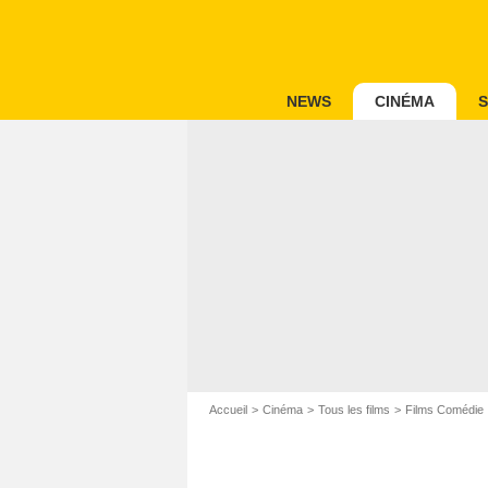
NEWS
CINÉMA
S
Accueil
Cinéma
Tous les films
Films Comédie