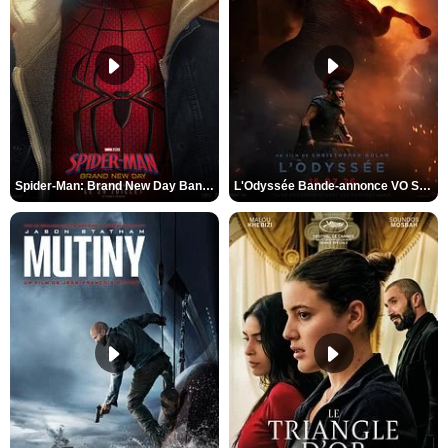
Spider-Man: Brand New Day Bande-annonce VO STFR
L'Odyssée Bande-annonce VO STFR