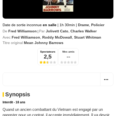
Date de sortie inconnue
en salle
|
1h 30min
|
Drame
,
Policier
De
Fred Williamson
Par
Jolivett Cato
,
Charles Walker
|
Avec
Fred Williamson
,
Roddy McDowall
,
Stuart Whitman
Titre original
Mean Johnny Barrows
Spectateurs
Mes amis
2,5
--
Synopsis
Interdit - 18 ans
Quand un ancien combattant du Vietnam est engagé par un
gangster pour un contrat, il accepte immédiatement. Il va devoir