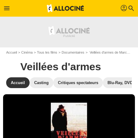
profil
menu
search
Accueil
Cinéma
Tous les films
Documentaires
Veillées d'armes de Marcel Ophüls
Veillées d'armes
Accueil
Casting
Critiques spectateurs
Blu-Ray, DVD