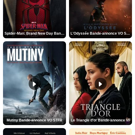
Spider-Man: Brand New Day Bande-annonce VO STFR
L'Odyssée Bande-annonce VO STFR
Mutiny Bande-annonce VO STFR
Le Triangle d'or Bande-annonce VF