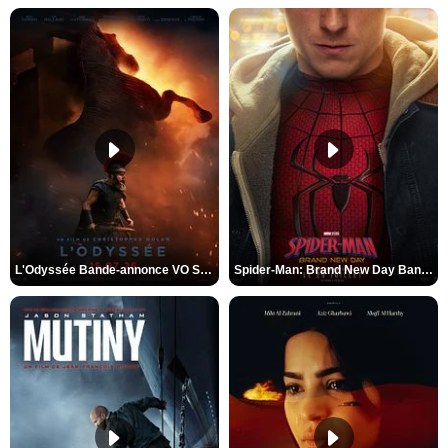
L'Odyssée Bande-annonce VO STFR
Spider-Man: Brand New Day Bande-annonce VO STFR