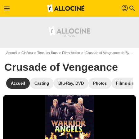
profil
menu
search
Accueil
Cinéma
Tous les films
Films Action
Crusade of Vengeance de Byron W. Thompson
Crusade of Vengeance
Accueil
Casting
Blu-Ray, DVD
Photos
Films simil