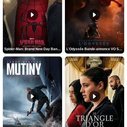
Spider-Man: Brand New Day Bande-annonce VO STFR
L'Odyssée Bande-annonce VO STFR