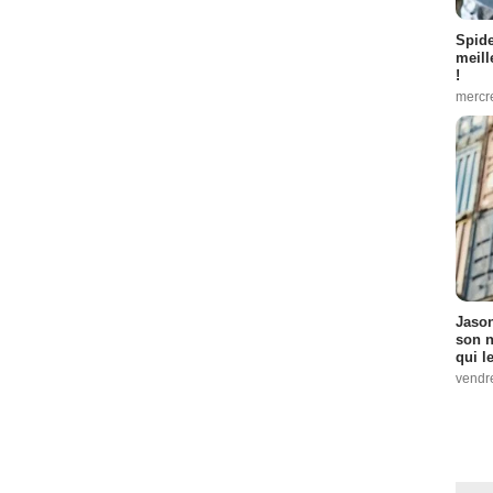
Spid
meill
!
mercr
Jason
son n
qui le
vendre