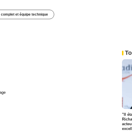
 complet et équipe technique
To
age
"Il é
Richa
acteu
excel