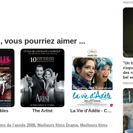
mercr
, vous pourriez aimer ...
"Un h
risqu
des r
bel 
mercr
bles
The Artist
La Vie d'Adèle - Chapitres 1 et 2
ilms de l'année 2008
,
Meilleurs films Drame
,
Meilleurs films