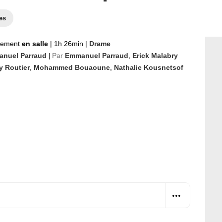
es
nement
en salle
|
1h 26min
|
Drame
nuel Parraud
Par
Emmanuel Parraud
,
Erick Malabry
|
y Routier
,
Mohammed Bouaoune
,
Nathalie Kousnetsof