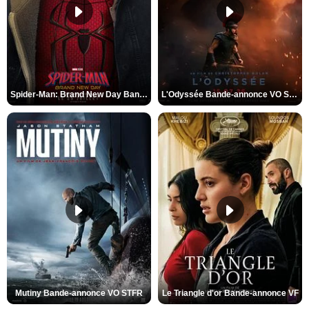
Spider-Man: Brand New Day Bande-annonce VO STFR
L'Odyssée Bande-annonce VO STFR
Mutiny Bande-annonce VO STFR
Le Triangle d'or Bande-annonce VF