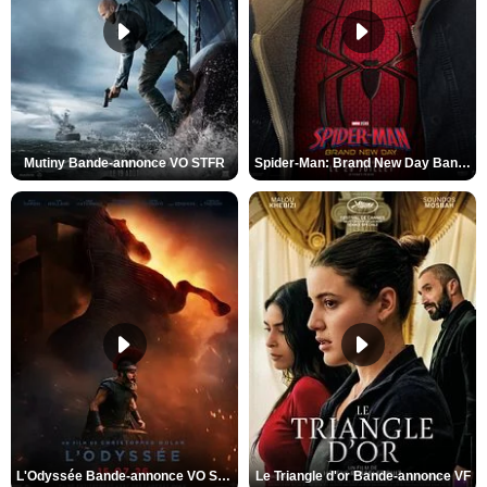
Mutiny Bande-annonce VO STFR
Spider-Man: Brand New Day Bande-annonce VO STFR
L'Odyssée Bande-annonce VO STFR
Le Triangle d'or Bande-annonce VF