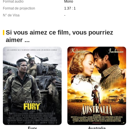
Format audio
Mono
Format de projection
1.37 : 1
N° de Visa
-
Si vous aimez ce film, vous pourriez
aimer ...
Fury
Australia