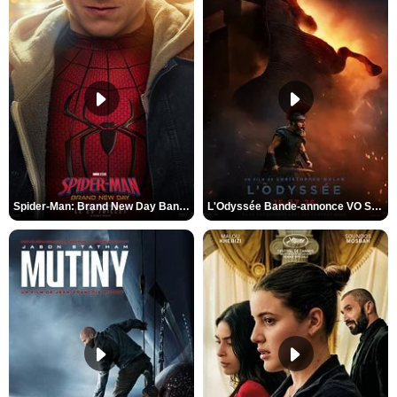
Spider-Man: Brand New Day Bande-annonce VO STFR
L'Odyssée Bande-annonce VO STFR