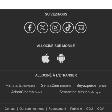
SUIVEZ-NOUS
ALLOCINÉ SUR MOBILE
ALLOCINÉ À L'ÉTRANGER
Filmstarts
SensaCine
Beyazperde
Allemagne
Espagne
Turquie
AdoroCinema
Sensacine México
Brésil
Mexique
Contact
|
Qui sommes-nous
|
Recrutement
|
Publicité
|
CGU
|
CGV
|