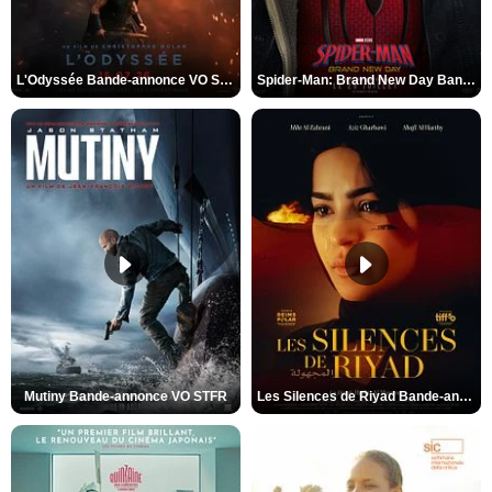
L'Odyssée Bande-annonce VO STFR
Spider-Man: Brand New Day Bande-annonce VO STFR
Mutiny Bande-annonce VO STFR
Les Silences de Riyad Bande-annonce VO STFR