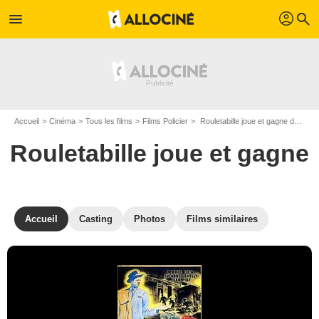
profil
menu
search
Accueil
Cinéma
Tous les films
Films Policier
Rouletabille joue et gagne de Christian Chamborant
Rouletabille joue et gagne
Accueil
Casting
Photos
Films similaires