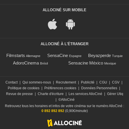
ALLOCINÉ SUR MOBILE
ALLOCINÉ À L'ÉTRANGER
Filmstarts
SensaCine
Beyazperde
Allemagne
Espagne
Turquie
AdoroCinema
Sensacine México
Brésil
Mexique
Contact
|
Qui sommes-nous
|
Recrutement
|
Publicité
|
CGU
|
CGV
|
Politique de cookies
|
Préférences cookies
|
Données Personnelles
|
Revue de presse
|
Charte d'écriture
|
Les services AlloCiné
|
Gérer Utiq
|
©AlloCiné
Retrouvez tous les horaires et infos de votre cinéma sur le numéro AlloCiné :
0 892 892 892
(0,90€/minute)