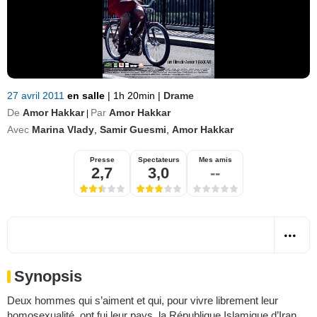
27 avril 2011
en salle
|
1h 20min
|
Drame
De
Amor Hakkar
Par
Amor Hakkar
|
Avec
Marina Vlady
,
Samir Guesmi
,
Amor Hakkar
Presse
Spectateurs
Mes amis
2,7
3,0
--
Synopsis
Deux hommes qui s’aiment et qui, pour vivre librement leur
homosexualité, ont fui leur pays, la République Islamique d’Iran,