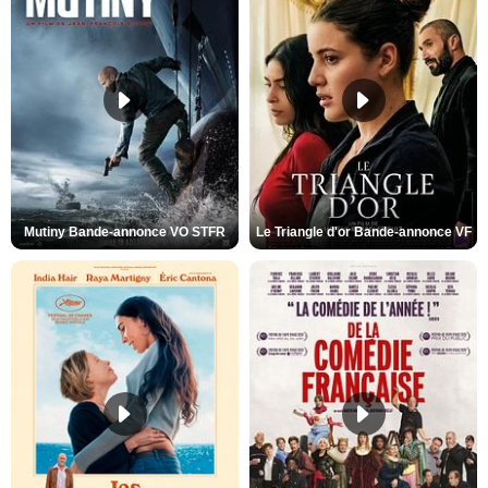
Mutiny Bande-annonce VO STFR
Le Triangle d'or Bande-annonce VF