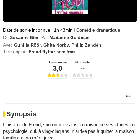
Date de sortie inconnue
|
1h 43min
|
Comédie dramatique
De
Susanne Bier
Par
Marianne Goldman
|
Avec
Gunilla Röör
,
Ghita Norby
,
Philip Zandén
Titre original
Freud flyttar hemifran
Spectateurs
Mes amis
3,0
--
Synopsis
L'histoire de Freud, surnommée ainsi en raison de ses études en
psychologie, qui, à ving-cinq ans, n'arrive pas à quitter la maison
familiale et sa mère juive.