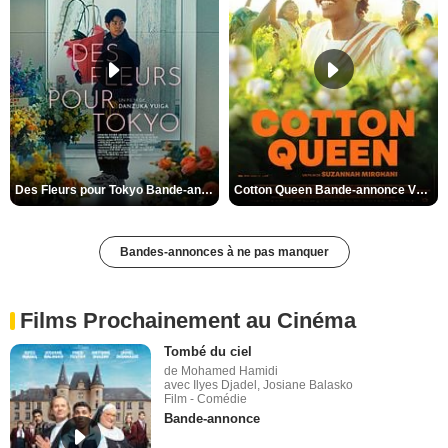
Des Fleurs pour Tokyo Bande-annonce VO STFR
Cotton Queen Bande-annonce VO STFR
Bandes-annonces à ne pas manquer
Films Prochainement au Cinéma
Tombé du ciel
de Mohamed Hamidi
avec Ilyes Djadel, Josiane Balasko
Film - Comédie
Bande-annonce