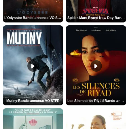
L'Odyssée Bande-annonce VO STFR
Spider-Man: Brand New Day Bande-annonce VO STFR
Mutiny Bande-annonce VO STFR
Les Silences de Riyad Bande-annonce VO STFR