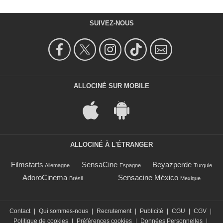
SUIVEZ-NOUS
ALLOCINÉ SUR MOBILE
ALLOCINÉ À L'ÉTRANGER
Filmstarts
SensaCine
Beyazperde
Allemagne
Espagne
Turquie
AdoroCinema
Sensacine México
Brésil
Mexique
Contact
|
Qui sommes-nous
|
Recrutement
|
Publicité
|
CGU
|
CGV
|
Politique de cookies
|
Préférences cookies
|
Données Personnelles
|