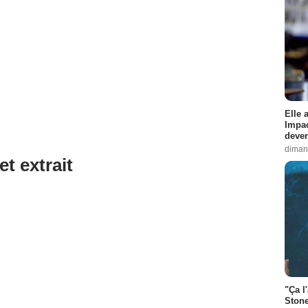
Elle 
Impac
deven
diman
et extrait
"Ça l
Stone