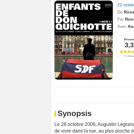
22 octo
De
Rona
Par
Ron
Avec
Au
Press
3,3
17 critiqu
Synopsis
Le 26 octobre 2006, Augustin Legrand
de vivre dans la rue, au plus proche d