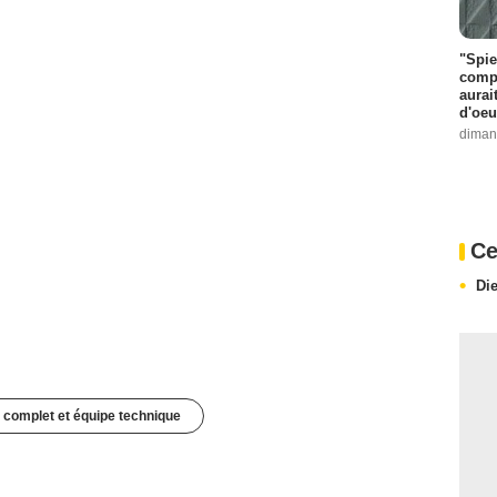
"Spie
compl
aurai
d'oeu
diman
Ce
Di
 complet et équipe technique