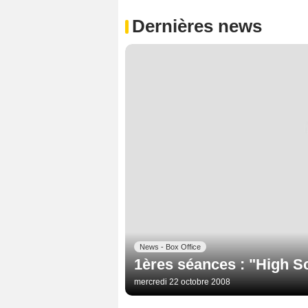
Dernières news
News - Box Office
1ères séances : "High S
mercredi 22 octobre 2008