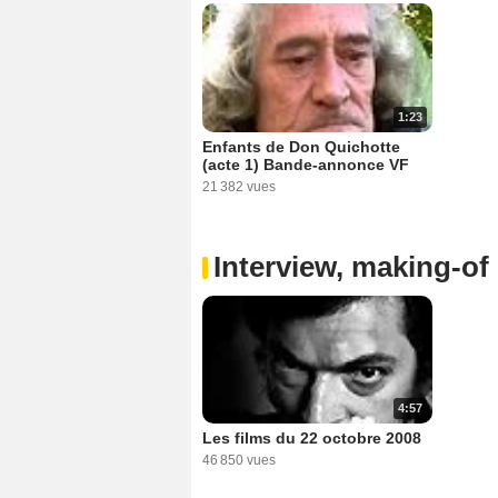
1:23
Enfants de Don Quichotte
(acte 1) Bande-annonce VF
21 382 vues
Interview, making-of 
4:57
Les films du 22 octobre 2008
46 850 vues