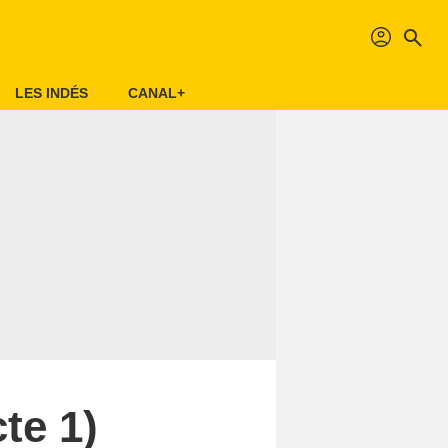
profil
search
LES INDÉS
CANAL+
te 1)