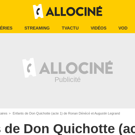
ÉRIES
STREAMING
TVACTU
VIDÉOS
VOD
aires
Enfants de Don Quichotte (acte 1) de Ronan Dénécé et Augustin Legrand
 de Don Quichotte (ac