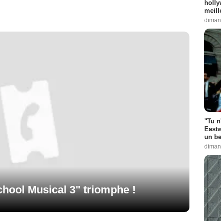
holly
meill
diman
"Tu n
Eastw
un be
diman
chool Musical 3" triomphe !