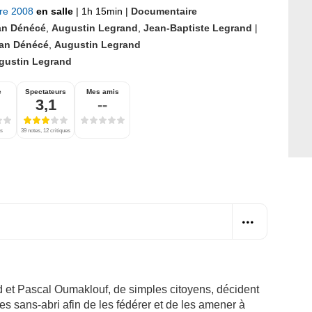
bre 2008
en salle
|
1h 15min
|
Documentaire
n Dénécé
,
Augustin Legrand
,
Jean-Baptiste Legrand
|
an Dénécé
,
Augustin Legrand
gustin Legrand
e
Spectateurs
Mes amis
3,1
--
es
39 notes, 12 critiques
 et Pascal Oumaklouf, de simples citoyens, décident
es sans-abri afin de les fédérer et de les amener à