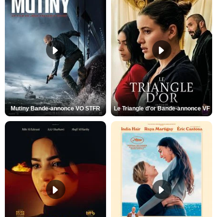
Mutiny Bande-annonce VO STFR
Le Triangle d'or Bande-annonce VF