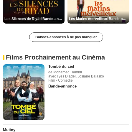
Les Silences de Riyad Bande-annonce VO STFR
Les Matins merveilleux Bande-annonce VF
Bandes-annonces à ne pas manquer
Films Prochainement au Cinéma
Tombé du ciel
de Mohamed Hamidi
avec Ilyes Djadel, Josiane Balasko
Film - Comédie
Bande-annonce
Mutiny