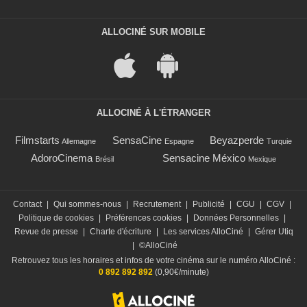
ALLOCINÉ SUR MOBILE
ALLOCINÉ À L'ÉTRANGER
Filmstarts
SensaCine
Beyazperde
Allemagne
Espagne
Turquie
AdoroCinema
Sensacine México
Brésil
Mexique
Contact
|
Qui sommes-nous
|
Recrutement
|
Publicité
|
CGU
|
CGV
|
Politique de cookies
|
Préférences cookies
|
Données Personnelles
|
Revue de presse
|
Charte d'écriture
|
Les services AlloCiné
|
Gérer Utiq
|
©AlloCiné
Retrouvez tous les horaires et infos de votre cinéma sur le numéro AlloCiné :
0 892 892 892
(0,90€/minute)