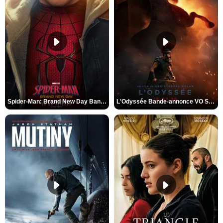
Spider-Man: Brand New Day Bande-annonce VO STFR
L'Odyssée Bande-annonce VO STFR