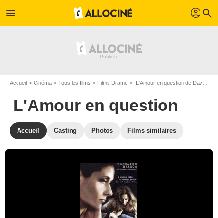
profil
menu
search
Accueil
Cinéma
Tous les films
Films Drame
L'Amour en question de David Jones
L'Amour en question
Accueil
Casting
Photos
Films similaires