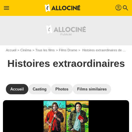
profil
menu
search
Accueil
Cinéma
Tous les films
Films Drame
Histoires extraordinaires de Mariano Llinás
Histoires extraordinaires
Accueil
Casting
Photos
Films similaires