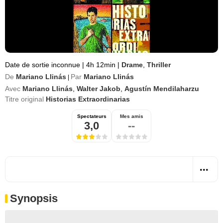
Date de sortie inconnue
|
4h 12min
|
Drame
,
Thriller
De
Mariano Llinás
Par
Mariano Llinás
|
Avec
Mariano Llinás
,
Walter Jakob
,
Agustín Mendilaharzu
Titre original
Historias Extraordinarias
Spectateurs
Mes amis
3,0
--
Synopsis