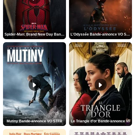
Spider-Man: Brand New Day Bande-annonce VO STFR
L'Odyssée Bande-annonce VO STFR
Mutiny Bande-annonce VO STFR
Le Triangle d'or Bande-annonce VF