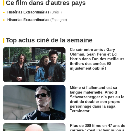
Ce film dans d'autres pays
Histórias Extraordinárias
(Brésil)
Historias Extraordinarias
(Espagne)
Top actus ciné de la semaine
Ce soir entre amis : Gary
Oldman, Sean Penn et Ed
Harris dans l'un des meilleurs
thrillers des années 90
injustement oublié !
Même si l’allemand est sa
langue maternelle, Arnold
Schwarzenegger n’a pas eu le
droit de doubler son propre
personnage dans la saga
Terminator
Plus de 300 films en 47 ans de
carrière : c'est l'acteur qu'on a