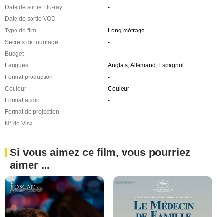
Date de sortie Blu-ray
-
Date de sortie VOD
-
Type de film
Long métrage
Secrets de tournage
-
Budget
-
Langues
Anglais, Allemand, Espagnol
Format production
-
Couleur
Couleur
Format audio
-
Format de projection
-
N° de Visa
-
Si vous aimez ce film, vous pourriez
aimer ...