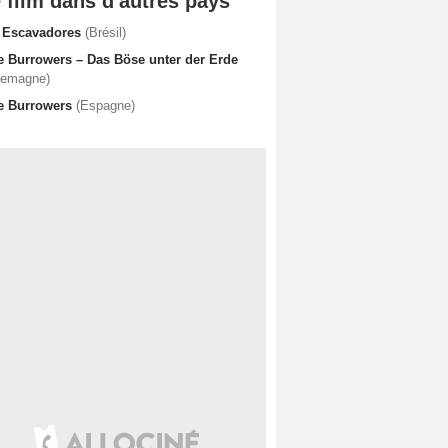
 film dans d'autres pays
 Escavadores
(Brésil)
e Burrowers – Das Böse unter der Erde
lemagne)
e Burrowers
(Espagne)