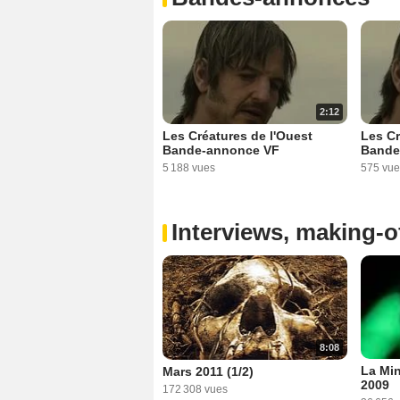
2:12
Les Créatures de l'Ouest
Les Cr
Bande-annonce VF
Bande
5 188 vues
575 vue
Interviews, making-of
8:08
La Min
Mars 2011 (1/2)
2009
172 308 vues