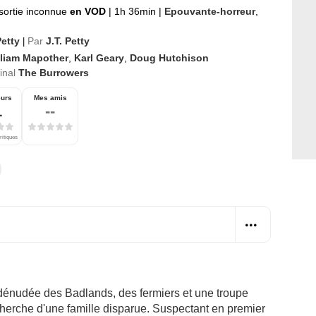
sortie inconnue
en VOD
|
1h 36min
|
Epouvante-horreur
,
Petty
Par
J.T. Petty
|
lliam Mapother
,
Karl Geary
,
Doug Hutchison
ginal
The Burrowers
eurs
Mes amis
1
--
ritiques
dénudée des Badlands, des fermiers et une troupe
recherche d'une famille disparue. Suspectant en premier