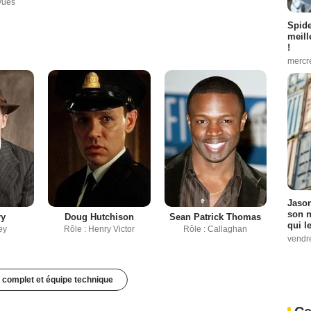
vues
Spid
meill
!
mercr
Jason
son n
ry
Doug Hutchison
Sean Patrick Thomas
qui le
ey
Rôle : Henry Victor
Rôle : Callaghan
vendre
 complet et équipe technique