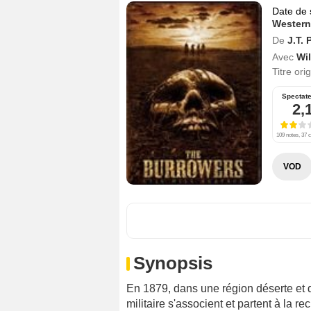
Date de 
Western
De
J.T. 
Avec
Wi
Titre ori
Spectat
2,
109 notes, 37 c
VOD
Synopsis
En 1879, dans une région déserte et 
militaire s'associent et partent à la 