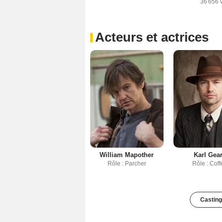
36 656 
Acteurs et actrices
William Mapother
Karl Gea
Rôle : Parcher
Rôle : Coff
Casting