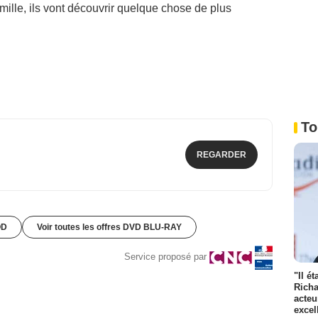
amille, ils vont découvrir quelque chose de plus
To
REGARDER
OD
Voir toutes les offres DVD BLU-RAY
Service proposé par
"Il é
Richa
acteu
excel