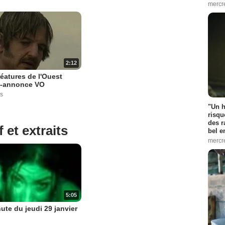
mercr
2:12
éatures de l'Ouest
-annonce VO
s
"Un h
risqu
des r
 et extraits
bel 
mercr
5:05
ute du jeudi 29 janvier