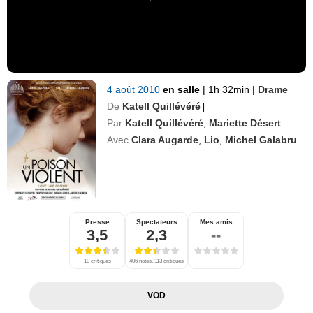
4 août 2010
en salle
|
1h 32min
|
Drame
De
Katell Quillévéré
|
Par
Katell Quillévéré
,
Mariette Désert
Avec
Clara Augarde
,
Lio
,
Michel Galabru
Presse
Spectateurs
Mes amis
3,5
2,3
--
19 critiques
406 notes, 113 critiques
VOD