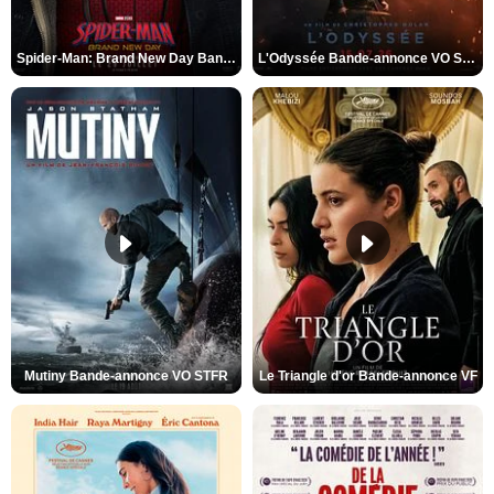
Spider-Man: Brand New Day Bande-annonce VO STFR
L'Odyssée Bande-annonce VO STFR
Mutiny Bande-annonce VO STFR
Le Triangle d'or Bande-annonce VF