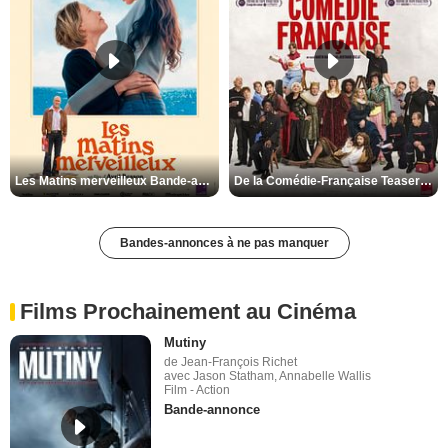
Les Matins merveilleux Bande-annonce VF
De la Comédie-Française Teaser VF
Bandes-annonces à ne pas manquer
Films Prochainement au Cinéma
Mutiny
de Jean-François Richet
avec Jason Statham, Annabelle Wallis
Film - Action
Bande-annonce