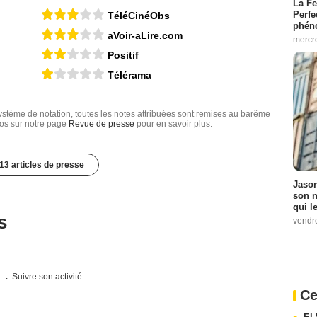
La Fe
Perfe
TéléCinéObs
phén
aVoir-aLire.com
mercr
Positif
Télérama
tème de notation, toutes les notes attribuées sont remises au barême
nfos sur notre page
Revue de presse
pour en savoir plus.
13 articles de presse
Jason
son n
qui le
s
vendre
s
Suivre son activité
Ce