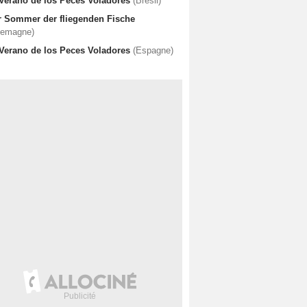
 Verano de los Peces Voladores
(Brésil)
r Sommer der fliegenden Fische
lemagne)
 Verano de los Peces Voladores
(Espagne)