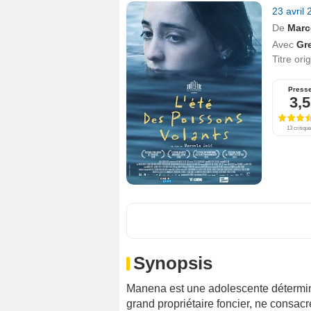
23 avril
De
Marc
Avec
Gr
Titre ori
Press
3,5
13 critiqu
Synopsis
Manena est une adolescente déterminé
grand propriétaire foncier, ne consac