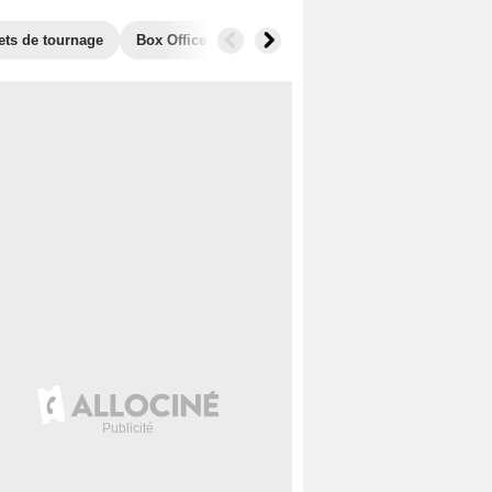
ets de tournage
Box Office
Récompenses
Films similaires