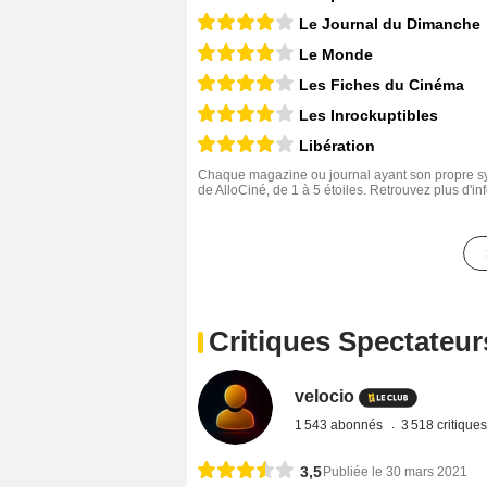
Le Journal du Dimanche
Le Monde
Les Fiches du Cinéma
Les Inrockuptibles
Libération
Chaque magazine ou journal ayant son propre sys
de AlloCiné, de 1 à 5 étoiles. Retrouvez plus d'i
Critiques Spectateur
velocio
1 543 abonnés
3 518 critique
3,5
Publiée le 30 mars 2021