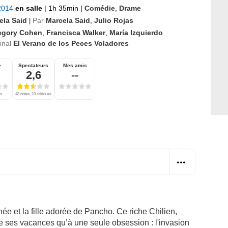
 2014
en salle
|
1h 35min
|
Comédie
,
Drame
ela Said
Par
Marcela Said
,
Julio Rojas
|
egory Cohen
,
Francisca Walker
,
María Izquierdo
ginal
El Verano de los Peces Voladores
e
Spectateurs
Mes amis
2,6
--
es
48 notes, 10 critiques
e et la fille adorée de Pancho. Ce riche Chilien,
re ses vacances qu’à une seule obsession : l'invasion