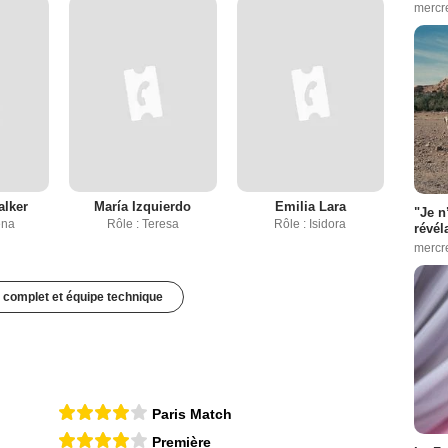
mercr
alker
María Izquierdo
Emilia Lara
"Je n
ena
Rôle : Teresa
Rôle : Isidora
révél
mercr
 complet et équipe technique
Paris Match
Première