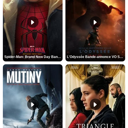
Spider-Man: Brand New Day Bande-annonce VO STFR
L'Odyssée Bande-annonce VO STFR