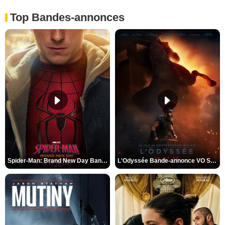
Top Bandes-annonces
Spider-Man: Brand New Day Bande-annonce VO STFR
L'Odyssée Bande-annonce VO STFR