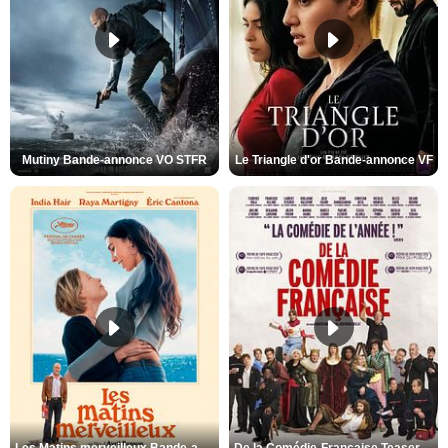
Mutiny Bande-annonce VO STFR
Le Triangle d'or Bande-annonce VF