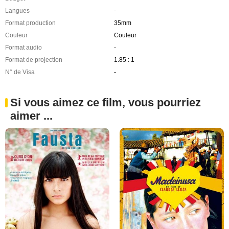
Langues
-
Format production
35mm
Couleur
Couleur
Format audio
-
Format de projection
1.85 : 1
N° de Visa
-
Si vous aimez ce film, vous pourriez
aimer ...