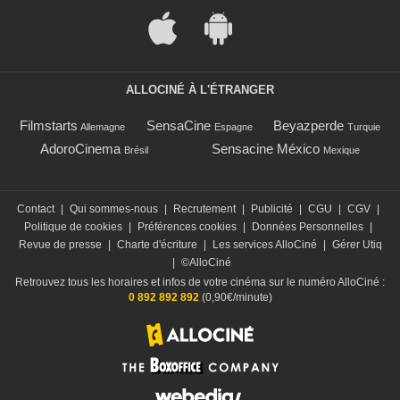
ALLOCINÉ À L'ÉTRANGER
Filmstarts
SensaCine
Beyazperde
Allemagne
Espagne
Turquie
AdoroCinema
Sensacine México
Brésil
Mexique
Contact
|
Qui sommes-nous
|
Recrutement
|
Publicité
|
CGU
|
CGV
|
Politique de cookies
|
Préférences cookies
|
Données Personnelles
|
Revue de presse
|
Charte d'écriture
|
Les services AlloCiné
|
Gérer Utiq
|
©AlloCiné
Retrouvez tous les horaires et infos de votre cinéma sur le numéro AlloCiné :
0 892 892 892
(0,90€/minute)