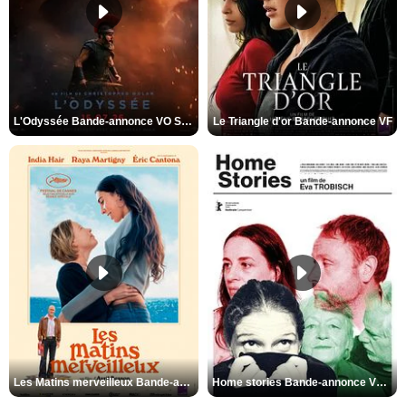
L'Odyssée Bande-annonce VO STFR
Le Triangle d'or Bande-annonce VF
Les Matins merveilleux Bande-annonce VF
Home stories Bande-annonce VO STFR