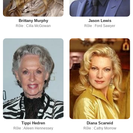
Brittany Murphy
Jason Lewis
Rôle : Cilla McGowan
Rôle : Ford Sawyer
Tippi Hedren
Diana Scarwid
Rôle : Aileen Hennessey
Rôle : Cathy Morrow