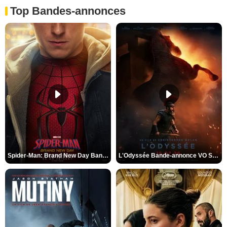
Top Bandes-annonces
Spider-Man: Brand New Day Bande-annonce VO STFR
L'Odyssée Bande-annonce VO STFR