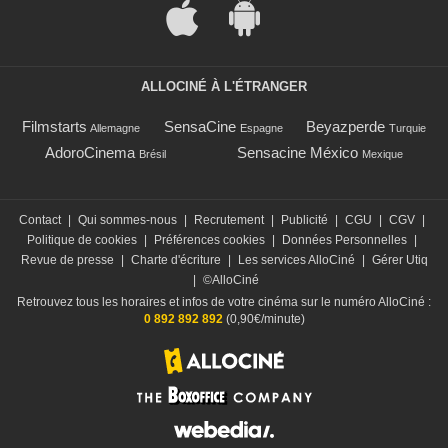
ALLOCINÉ À L'ÉTRANGER
Filmstarts
SensaCine
Beyazperde
Allemagne
Espagne
Turquie
AdoroCinema
Sensacine México
Brésil
Mexique
Contact
|
Qui sommes-nous
|
Recrutement
|
Publicité
|
CGU
|
CGV
|
Politique de cookies
|
Préférences cookies
|
Données Personnelles
|
Revue de presse
|
Charte d'écriture
|
Les services AlloCiné
|
Gérer Utiq
|
©AlloCiné
Retrouvez tous les horaires et infos de votre cinéma sur le numéro AlloCiné :
0 892 892 892
(0,90€/minute)