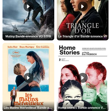
Mutiny Bande-annonce VO STFR
Le Triangle d'or Bande-annonce VF
Les Matins merveilleux Bande-annonce VF
Home stories Bande-annonce VO STFR