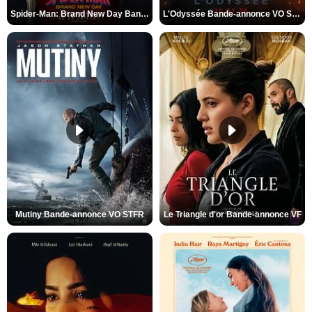
Spider-Man: Brand New Day Bande-annonce VO STFR
L'Odyssée Bande-annonce VO STFR
Mutiny Bande-annonce VO STFR
Le Triangle d'or Bande-annonce VF