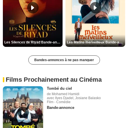
Les Silences de Riyad Bande-annonce VO STFR
Les Matins merveilleux Bande-annonce VF
Bandes-annonces à ne pas manquer
Films Prochainement au Cinéma
Tombé du ciel
de Mohamed Hamidi
avec Ilyes Djadel, Josiane Balasko
Film - Comédie
Bande-annonce