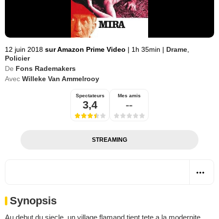
12 juin 2018
sur Amazon Prime Video
|
1h 35min
|
Drame
,
Policier
De
Fons Rademakers
Avec
Willeke Van Ammelrooy
Spectateurs
Mes amis
3,4
--
STREAMING
Synopsis
Au debut du siecle, un village flamand tient tete a la modernite.