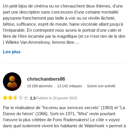
Un petit bijou de cinéma ou se chevauchent deux thèmes, d'une
part une description sans concession d'une certaine mentalité
paysanne franchement pas belle à voir ou se révèle lâcheté,
bêtise, suffisance, esprit de meute, haine viscérale allant jusqu'à
l'irréparable. En contrepoint nous avons le portrait d'une catin et
fière de l'être incarnée par la magnifique (et ce n'est rien de le dire
) Willeke Van Ammelrooy, femme libre ...
Lire plus
chrischambers86
16 189 abonnés
13 142 critiques
Suivre son activité
2,5
Publiée le 29 janvier 2025
Par le rèalisateur de "Inconnu aux services secrets" (1963) et "La
Danse du hèron" (1966). Sorti en 1971, "Mira" reste pourtant
l'oeuvre la plus cèlèbre de Fons Rademakers! Le côtè « voyez
dans quel isolement vivent les habitants de Waterhoek » permet à