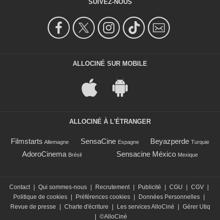
SUIVEZ-NOUS
ALLOCINÉ SUR MOBILE
ALLOCINÉ À L'ÉTRANGER
Filmstarts
SensaCine
Beyazperde
Allemagne
Espagne
Turquie
AdoroCinema
Sensacine México
Brésil
Mexique
Contact
|
Qui sommes-nous
|
Recrutement
|
Publicité
|
CGU
|
CGV
|
Politique de cookies
|
Préférences cookies
|
Données Personnelles
|
Revue de presse
|
Charte d'écriture
|
Les services AlloCiné
|
Gérer Utiq
|
©AlloCiné