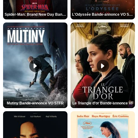
Spider-Man: Brand New Day Bande-annonce VO STFR
L'Odyssée Bande-annonce VO STFR
Mutiny Bande-annonce VO STFR
Le Triangle d'or Bande-annonce VF