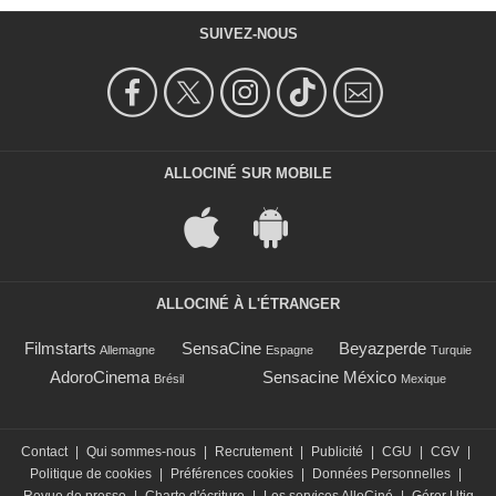
SUIVEZ-NOUS
ALLOCINÉ SUR MOBILE
ALLOCINÉ À L'ÉTRANGER
Filmstarts
SensaCine
Beyazperde
Allemagne
Espagne
Turquie
AdoroCinema
Sensacine México
Brésil
Mexique
Contact
|
Qui sommes-nous
|
Recrutement
|
Publicité
|
CGU
|
CGV
|
Politique de cookies
|
Préférences cookies
|
Données Personnelles
|