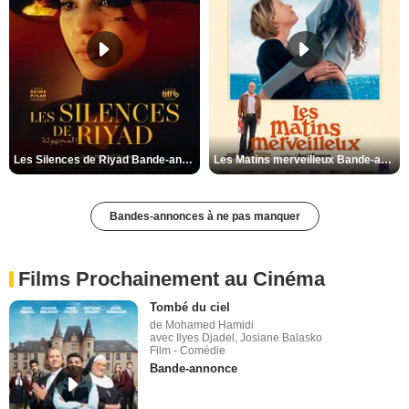
Les Silences de Riyad Bande-annonce VO STFR
Les Matins merveilleux Bande-annonce VF
Bandes-annonces à ne pas manquer
Films Prochainement au Cinéma
Tombé du ciel
de Mohamed Hamidi
avec Ilyes Djadel, Josiane Balasko
Film - Comédie
Bande-annonce