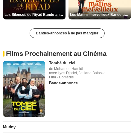
Les Silences de Riyad Bande-annonce VO STFR
Les Matins merveilleux Bande-annonce VF
Bandes-annonces à ne pas manquer
Films Prochainement au Cinéma
Tombé du ciel
de Mohamed Hamidi
avec Ilyes Djadel, Josiane Balasko
Film - Comédie
Bande-annonce
Mutiny