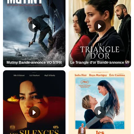
Mutiny Bande-annonce VO STFR
Le Triangle d'or Bande-annonce VF