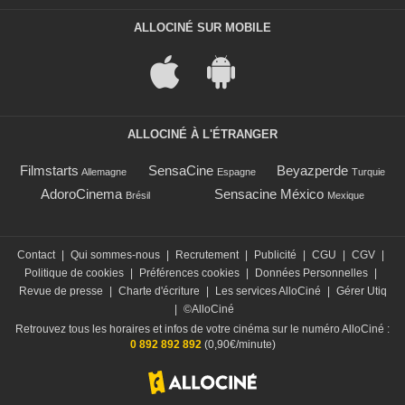
ALLOCINÉ SUR MOBILE
ALLOCINÉ À L'ÉTRANGER
Filmstarts
SensaCine
Beyazperde
Allemagne
Espagne
Turquie
AdoroCinema
Sensacine México
Brésil
Mexique
Contact
|
Qui sommes-nous
|
Recrutement
|
Publicité
|
CGU
|
CGV
|
Politique de cookies
|
Préférences cookies
|
Données Personnelles
|
Revue de presse
|
Charte d'écriture
|
Les services AlloCiné
|
Gérer Utiq
|
©AlloCiné
Retrouvez tous les horaires et infos de votre cinéma sur le numéro AlloCiné :
0 892 892 892
(0,90€/minute)