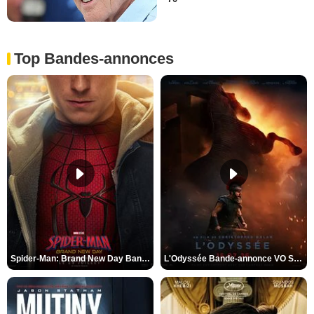
Top Bandes-annonces
Spider-Man: Brand New Day Bande-annonce VO STFR
L'Odyssée Bande-annonce VO STFR