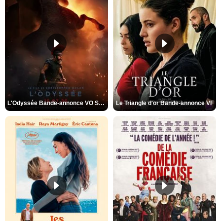
L'Odyssée Bande-annonce VO STFR
Le Triangle d'or Bande-annonce VF