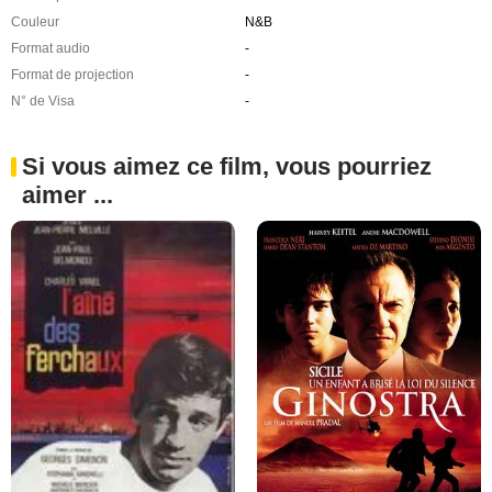
Couleur
N&B
Format audio
-
Format de projection
-
N° de Visa
-
Si vous aimez ce film, vous pourriez
aimer ...