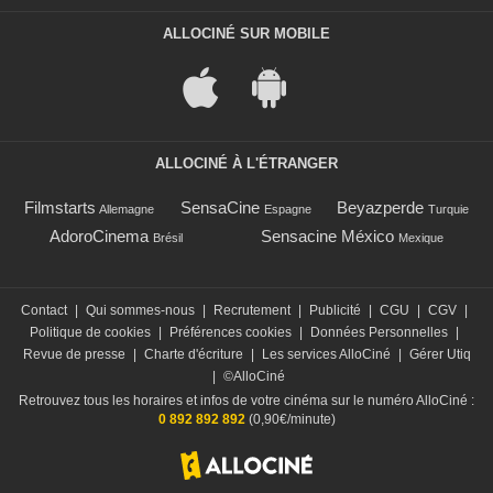
ALLOCINÉ SUR MOBILE
ALLOCINÉ À L'ÉTRANGER
Filmstarts
SensaCine
Beyazperde
Allemagne
Espagne
Turquie
AdoroCinema
Sensacine México
Brésil
Mexique
Contact
|
Qui sommes-nous
|
Recrutement
|
Publicité
|
CGU
|
CGV
|
Politique de cookies
|
Préférences cookies
|
Données Personnelles
|
Revue de presse
|
Charte d'écriture
|
Les services AlloCiné
|
Gérer Utiq
|
©AlloCiné
Retrouvez tous les horaires et infos de votre cinéma sur le numéro AlloCiné :
0 892 892 892
(0,90€/minute)