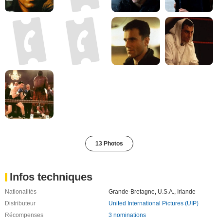
13 Photos
Infos techniques
Nationalités
Grande-Bretagne
,
U.S.A.
,
Irlande
Distributeur
United International Pictures (UIP)
Récompenses
3 nominations