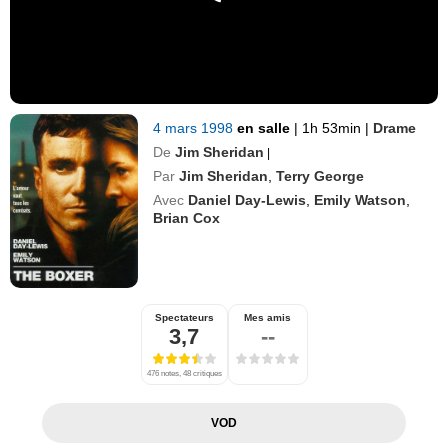
4 mars 1998
en salle
|
1h 53min
|
Drame
De
Jim Sheridan
|
Par
Jim Sheridan
,
Terry George
Avec
Daniel Day-Lewis
,
Emily Watson
,
Brian Cox
Spectateurs
Mes amis
3,7
--
476 notes, 48 critiques
VOD