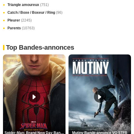
Triangle amoureux
(751)
Catch / Boxe / Boxeur / Ring
(96)
Pleurer
(2245)
Parents
(10763)
Top Bandes-annonces
Spider-Man: Brand New Day Bande-annonce VO STFR
Mutiny Bande-annonce VO STFR