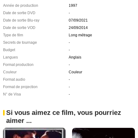
Année de production
1997
Date de sortie DVD
-
Date de sortie Blu-ray
07/09/2021
Date de sortie VOD
24/09/2014
Type de film
Long métrage
Secrets de tournage
-
Budget
-
Langues
Anglais
Format production
-
Couleur
Couleur
Format audio
-
Format de projection
-
N° de Visa
-
Si vous aimez ce film, vous pourriez
aimer ...