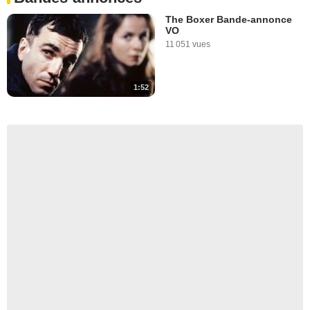
The Boxer Bande-annonce
VO
11 051 vues
1:52