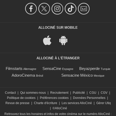
ALLOCINÉ SUR MOBILE
ALLOCINÉ À L'ÉTRANGER
Filmstarts
SensaCine
Beyazperde
Allemagne
Espagne
Turquie
AdoroCinema
Sensacine México
Brésil
Mexique
Contact
|
Qui sommes-nous
|
Recrutement
|
Publicité
|
CGU
|
CGV
|
Politique de cookies
|
Préférences cookies
|
Données Personnelles
|
Revue de presse
|
Charte d'écriture
|
Les services AlloCiné
|
Gérer Utiq
|
©AlloCiné
Retrouvez tous les horaires et infos de votre cinéma sur le numéro AlloCiné :