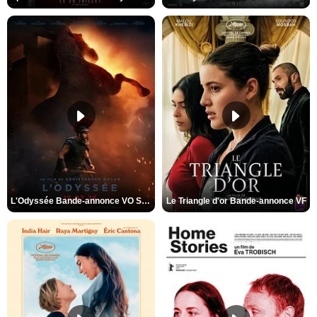
L'Odyssée Bande-annonce VO STFR
Le Triangle d'or Bande-annonce VF