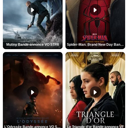
Mutiny Bande-annonce VO STFR
Spider-Man: Brand New Day Bande-annonce VO STFR
L'Odyssée Bande-annonce VO STFR
Le Triangle d'or Bande-annonce VF