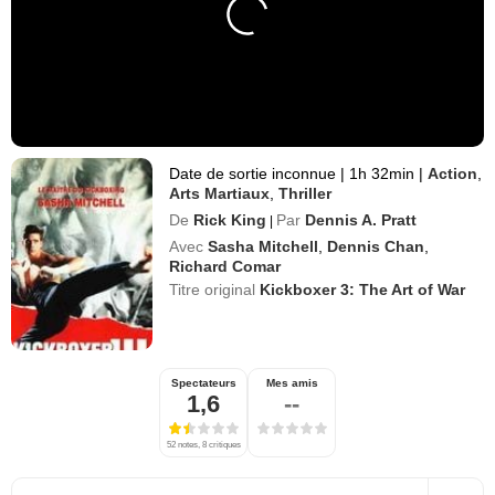
Date de sortie inconnue
|
1h 32min
|
Action
,
Arts Martiaux
,
Thriller
De
Rick King
Par
Dennis A. Pratt
|
Avec
Sasha Mitchell
,
Dennis Chan
,
Richard Comar
Titre original
Kickboxer 3: The Art of War
Spectateurs
Mes amis
1,6
--
52 notes, 8 critiques