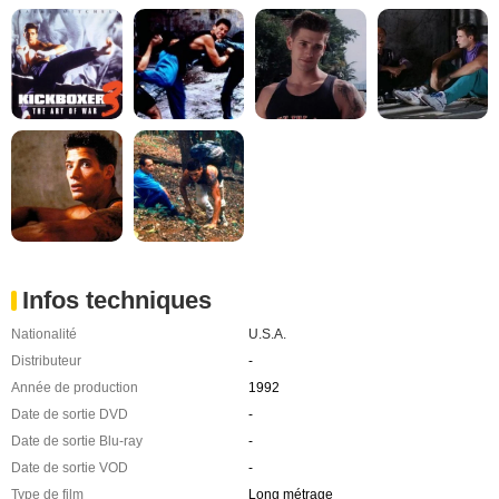
Infos techniques
Nationalité
U.S.A.
Distributeur
-
Année de production
1992
Date de sortie DVD
-
Date de sortie Blu-ray
-
Date de sortie VOD
-
Type de film
Long métrage