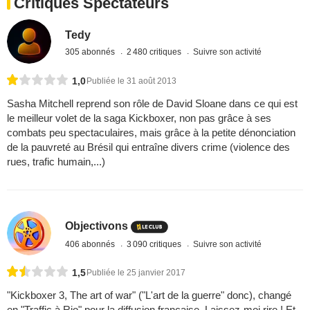
Critiques Spectateurs
Tedy
305 abonnés
2 480 critiques
Suivre son activité
1,0
Publiée le 31 août 2013
Sasha Mitchell reprend son rôle de David Sloane dans ce qui est
le meilleur volet de la saga Kickboxer, non pas grâce à ses
combats peu spectaculaires, mais grâce à la petite dénonciation
de la pauvreté au Brésil qui entraîne divers crime (violence des
rues, trafic humain,...)
Objectivons
406 abonnés
3 090 critiques
Suivre son activité
1,5
Publiée le 25 janvier 2017
"Kickboxer 3, The art of war" ("L'art de la guerre" donc), changé
en "Traffic à Rio" pour la diffusion française. Laissez-moi rire ! Et