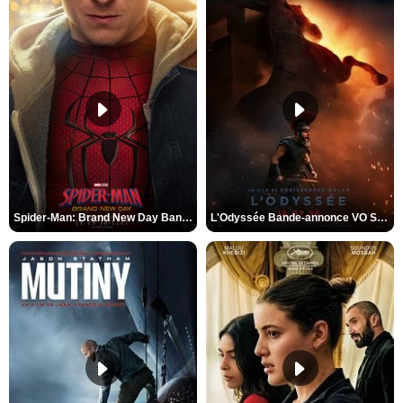
Spider-Man: Brand New Day Bande-annonce VO STFR
L'Odyssée Bande-annonce VO STFR