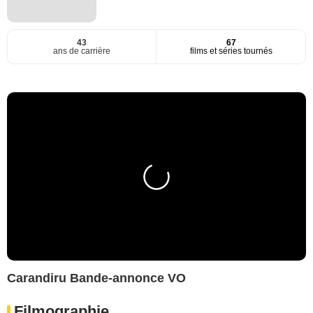
43
67
ans de carrière
films et séries tournés
Carandiru Bande-annonce VO
Filmographie