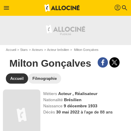
profil
menu
search
Accueil
Stars
Acteurs
Acteur brésilien
Milton Gonçalves
Milton Gonçalves
Accueil
Filmographie
Métiers
Acteur
,
Réalisateur
Nationalité
Brésilien
Naissance
9 décembre 1933
Décès
30 mai 2022
à l'age de 88 ans