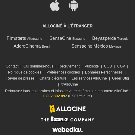
ALLOCINÉ À L'ÉTRANGER
Filmstarts
SensaCine
Beyazperde
Allemagne
Espagne
Turquie
AdoroCinema
Sensacine México
Brésil
Mexique
Contact
|
Qui sommes-nous
|
Recrutement
|
Publicité
|
CGU
|
CGV
|
Politique de cookies
|
Préférences cookies
|
Données Personnelles
|
Revue de presse
|
Charte d'écriture
|
Les services AlloCiné
|
Gérer Utiq
|
©AlloCiné
Retrouvez tous les horaires et infos de votre cinéma sur le numéro AlloCiné :
0 892 892 892
(0,90€/minute)