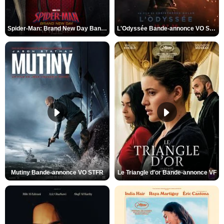
Spider-Man: Brand New Day Bande-annonce VO STFR
L'Odyssée Bande-annonce VO STFR
Mutiny Bande-annonce VO STFR
Le Triangle d'or Bande-annonce VF