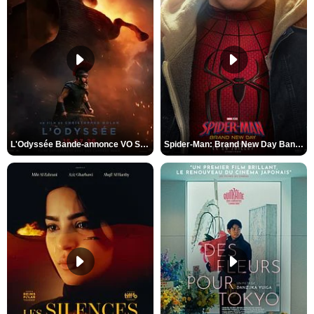
L'Odyssée Bande-annonce VO STFR
Spider-Man: Brand New Day Bande-annonce VO STFR