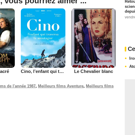
, vous pourriez aimer ...
Retou
scien
depui
vendr
Ce
Ir
Ato
acré
Cino, l’enfant qui traversa la montagne
Le Chevalier blanc
ilms de l'année 1987
,
Meilleurs films Aventure
,
Meilleurs films