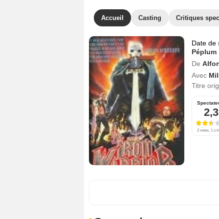
Accueil
Casting
Critiques spec
Date de 
Péplum
De
Alfo
Avec
Mil
Titre ori
Spectate
2,3
2 notes, 1 cri