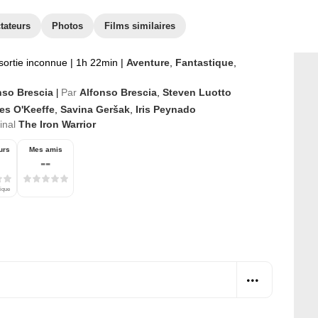
tateurs
Photos
Films similaires
sortie inconnue
|
1h 22min
|
Aventure
,
Fantastique
,
nso Brescia
Par
Alfonso Brescia
,
Steven Luotto
|
es O'Keeffe
,
Savina Geršak
,
Iris Peynado
ginal
The Iron Warrior
urs
Mes amis
--
tique