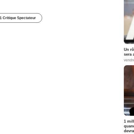
1 Critique Spectateur
Un rô
sera 
vendr
1 mil
quand
devra