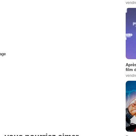
vendr
age
Après
film 
vendr