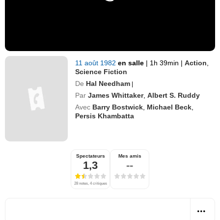
11 août 1982
en salle
|
1h 39min
|
Action
,
Science Fiction
De
Hal Needham
|
Par
James Whittaker
,
Albert S. Ruddy
Avec
Barry Bostwick
,
Michael Beck
,
Persis Khambatta
Spectateurs
Mes amis
1,3
--
28 notes, 4 critiques