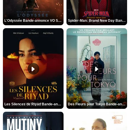
L'Odyssée Bande-annonce VO STFR
Spider-Man: Brand New Day Bande-annonce VO STFR
Les Silences de Riyad Bande-annonce VO STFR
Des Fleurs pour Tokyo Bande-annonce VO STFR