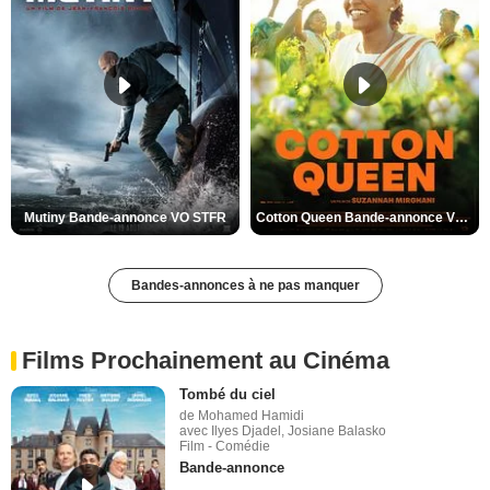
Mutiny Bande-annonce VO STFR
Cotton Queen Bande-annonce VO STFR
Bandes-annonces à ne pas manquer
Films Prochainement au Cinéma
Tombé du ciel
de Mohamed Hamidi
avec Ilyes Djadel, Josiane Balasko
Film - Comédie
Bande-annonce