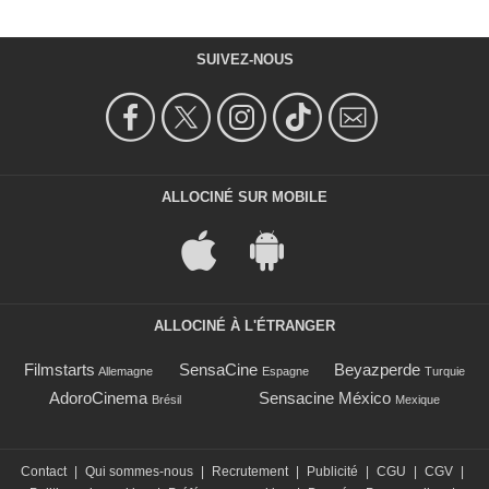
SUIVEZ-NOUS
ALLOCINÉ SUR MOBILE
ALLOCINÉ À L'ÉTRANGER
Filmstarts
SensaCine
Beyazperde
Allemagne
Espagne
Turquie
AdoroCinema
Sensacine México
Brésil
Mexique
Contact
|
Qui sommes-nous
|
Recrutement
|
Publicité
|
CGU
|
CGV
|