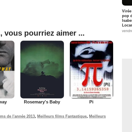
Virée
pop d
Isabe
Loca
, vous pourriez aimer ...
vendr
way
Rosemary's Baby
Pi
ilms de l'année 2013
,
Meilleurs films Fantastique
,
Meilleurs