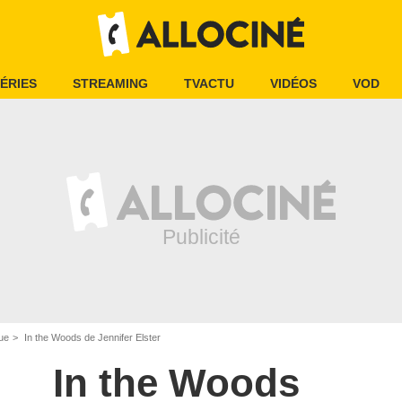
ÉRIES
STREAMING
TVACTU
VIDÉOS
VOD
ue
In the Woods de Jennifer Elster
In the Woods