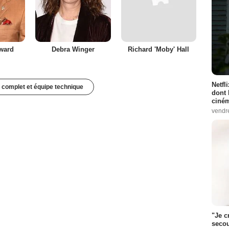
ward
Debra Winger
Richard 'Moby' Hall
Netfl
 complet et équipe technique
dont 
ciném
vendr
"Je c
secou