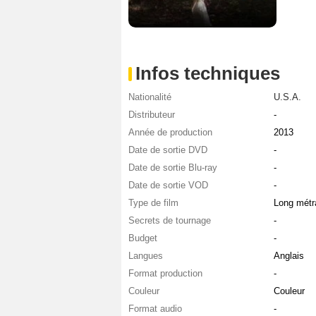
Infos techniques
Nationalité
U.S.A.
Distributeur
-
Année de production
2013
Date de sortie DVD
-
Date de sortie Blu-ray
-
Date de sortie VOD
-
Type de film
Long métr
Secrets de tournage
-
Budget
-
Langues
Anglais
Format production
-
Couleur
Couleur
Format audio
-