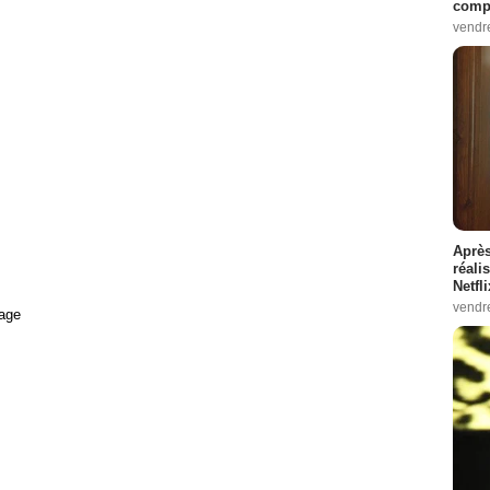
compo
vendr
Après
réali
Netfl
vendr
age