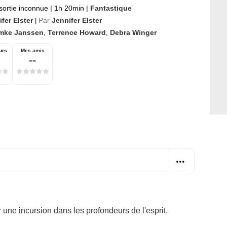
sortie inconnue
|
1h 20min
|
Fantastique
fer Elster
Par
Jennifer Elster
|
mke Janssen
,
Terrence Howard
,
Debra Winger
urs
Mes amis
--
 une incursion dans les profondeurs de l'esprit.