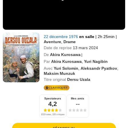
22 décembre 1976
en salle
|
2h 25min
|
Aventure
,
Drame
Date de reprise
13 mars 2024
De
Akira Kurosawa
|
Par
Akira Kurosawa
,
Yuri Nagibin
Avec
Yuri Solomin
,
Aleksandr Pyatkov
,
Maksim Munzuk
Titre original
Dersu Uzala
Spectateurs
Mes amis
4,2
--
1019 notes, 100 critiques