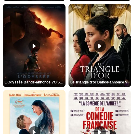
L'Odyssée Bande-annonce VO STFR
Le Triangle d'or Bande-annonce VF