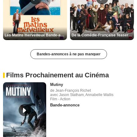
Les Matins merveilleux Bande-annonce VF
De la Comédie-Française Teaser VF
Bandes-annonces à ne pas manquer
Films Prochainement au Cinéma
Mutiny
de Jean-François Richet
avec Jason Statham, Annabelle Wallis
Film - Action
Bande-annonce