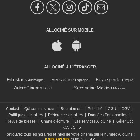
ALLOCINÉ SUR MOBILE
ALLOCINÉ À L'ÉTRANGER
Filmstarts
SensaCine
Beyazperde
Allemagne
Espagne
Turquie
AdoroCinema
Sensacine México
Brésil
Mexique
Contact
|
Qui sommes-nous
|
Recrutement
|
Publicité
|
CGU
|
CGV
|
Politique de cookies
|
Préférences cookies
|
Données Personnelles
|
Revue de presse
|
Charte d'écriture
|
Les services AlloCiné
|
Gérer Utiq
|
©AlloCiné
Retrouvez tous les horaires et infos de votre cinéma sur le numéro AlloCiné :
0 892 892 892
(0,90€/minute)