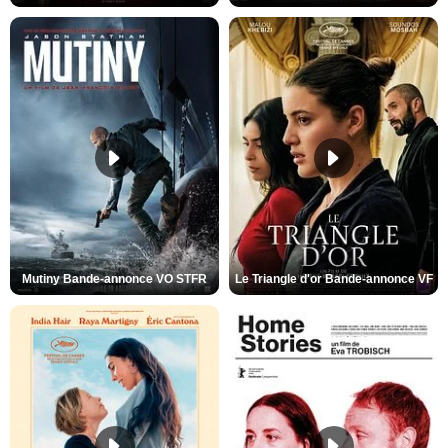
Mutiny Bande-annonce VO STFR
Le Triangle d'or Bande-annonce VF