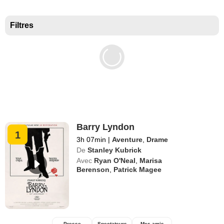
Meilleurs documentaires selon la presse
Filtres
Barry Lyndon
1
3h 07min
|
Aventure
,
Drame
De
Stanley Kubrick
Avec
Ryan O'Neal
,
Marisa
Berenson
,
Patrick Magee
Presse
Spectateurs
Mes amis