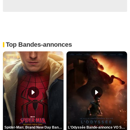
Top Bandes-annonces
Spider-Man: Brand New Day Bande-annonce VO STFR
L'Odyssée Bande-annonce VO STFR