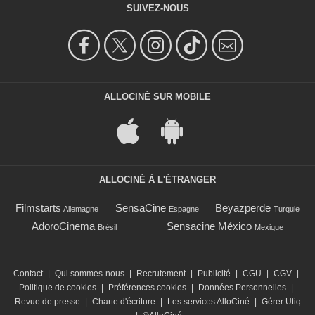
SUIVEZ-NOUS
ALLOCINÉ SUR MOBILE
ALLOCINÉ À L'ÉTRANGER
Filmstarts
SensaCine
Beyazperde
Allemagne
Espagne
Turquie
AdoroCinema
Sensacine México
Brésil
Mexique
Contact
|
Qui sommes-nous
|
Recrutement
|
Publicité
|
CGU
|
CGV
|
Politique de cookies
|
Préférences cookies
|
Données Personnelles
|
Revue de presse
|
Charte d'écriture
|
Les services AlloCiné
|
Gérer Utiq