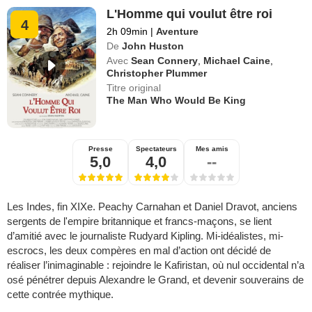
L'Homme qui voulut être roi
4
2h 09min
|
Aventure
De
John Huston
Avec
Sean Connery
,
Michael Caine
,
Christopher Plummer
Titre original
The Man Who Would Be King
Presse
Spectateurs
Mes amis
5,0
4,0
--
Les Indes, fin XIXe. Peachy Carnahan et Daniel Dravot, anciens
sergents de l'empire britannique et francs-maçons, se lient
d’amitié avec le journaliste Rudyard Kipling. Mi-idéalistes, mi-
escrocs, les deux compères en mal d’action ont décidé de
réaliser l’inimaginable : rejoindre le Kafiristan, où nul occidental n’a
osé pénétrer depuis Alexandre le Grand, et devenir souverains de
cette contrée mythique.