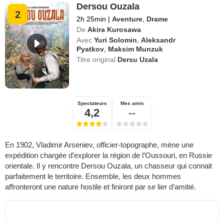
Dersou Ouzala
2
2h 25min
|
Aventure
,
Drame
De
Akira Kurosawa
Avec
Yuri Solomin
,
Aleksandr
Pyatkov
,
Maksim Munzuk
Titre original
Dersu Uzala
Spectateurs
Mes amis
4,2
--
En 1902, Vladimir Arseniev, officier-topographe, mène une
expédition chargée d’explorer la région de l’Oussouri, en Russie
orientale. Il y rencontre Dersou Ouzala, un chasseur qui connait
parfaitement le territoire. Ensemble, les deux hommes
affronteront une nature hostile et finiront par se lier d’amitié.