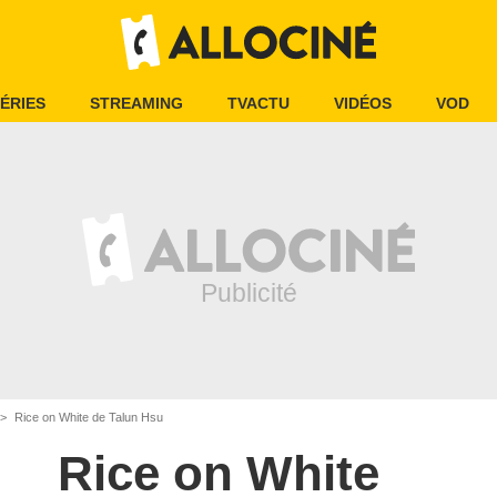
ÉRIES
STREAMING
TVACTU
VIDÉOS
VOD
Rice on White de Talun Hsu
Rice on White