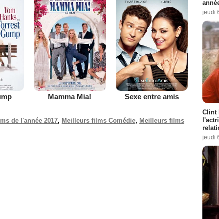
année
jeudi 
ump
Mamma Mia!
Sexe entre amis
Clint
l'act
ilms de l'année 2017
,
Meilleurs films Comédie
,
Meilleurs films
relat
jeudi 