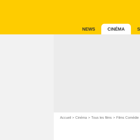
NEWS
CINÉMA
S
Accueil
Cinéma
Tous les films
Films Comédie