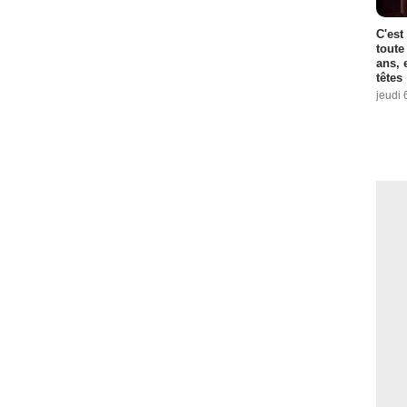
C'est
toute
ans, 
têtes
jeudi 