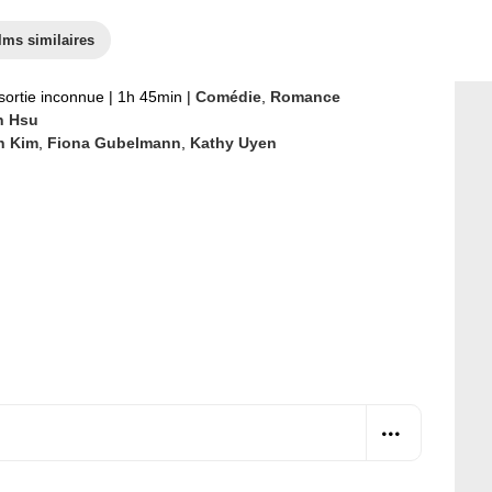
lms similaires
sortie inconnue
|
1h 45min
|
Comédie
,
Romance
n Hsu
n Kim
,
Fiona Gubelmann
,
Kathy Uyen